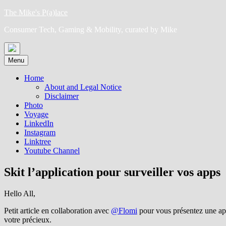
Skip
The Mike's P(a)lace
to
Consumer Tech, Gaming & Mobility, curated by Mike
content
Menu
Home
About and Legal Notice
Disclaimer
Photo
Voyage
LinkedIn
Instagram
Linktree
Youtube Channel
Skit l’application pour surveiller vos apps
Hello All,
Petit article en collaboration avec
@Flomi
pour vous présentez une appl
votre précieux.