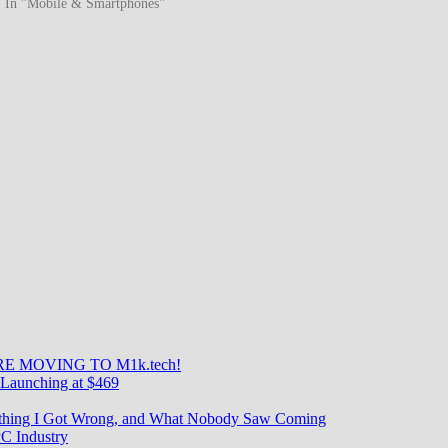
In "Mobile & Smartphones"
E MOVING TO M1k.tech!
Launching at $469
rything I Got Wrong, and What Nobody Saw Coming
C Industry