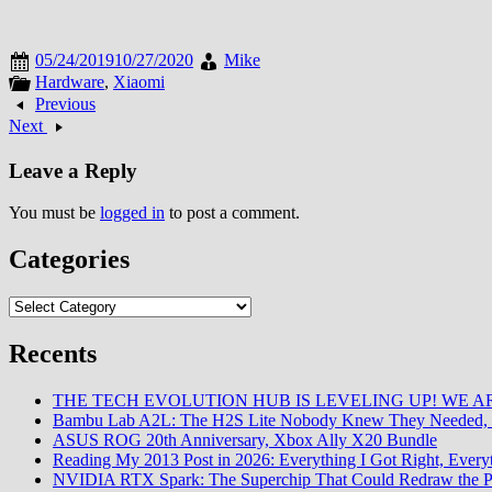
05/24/2019
10/27/2020
Mike
Hardware
,
Xiaomi
Previous
Next
Leave a Reply
You must be
logged in
to post a comment.
Categories
Categories
Recents
THE TECH EVOLUTION HUB IS LEVELING UP! WE AR
Bambu Lab A2L: The H2S Lite Nobody Knew They Needed, 
ASUS ROG 20th Anniversary, Xbox Ally X20 Bundle
Reading My 2013 Post in 2026: Everything I Got Right, Eve
NVIDIA RTX Spark: The Superchip That Could Redraw the P