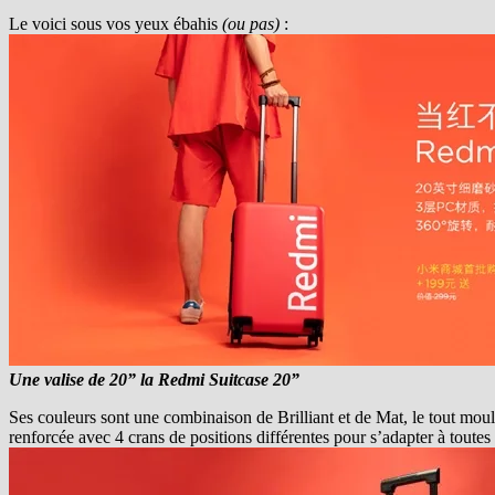
Le voici sous vos yeux ébahis
(ou pas)
:
Une valise de 20” la Redmi Suitcase 20”
Ses couleurs sont une combinaison de Brilliant et de Mat, le tout mo
renforcée avec 4 crans de positions différentes pour s’adapter à toutes 