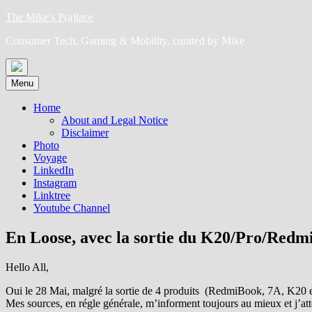
Skip
The Mike's P(a)lace
to
Consumer Tech, Gaming & Mobility, curated by Mike
content
Menu
Home
About and Legal Notice
Disclaimer
Photo
Voyage
LinkedIn
Instagram
Linktree
Youtube Channel
En Loose, avec la sortie du K20/Pro/Redmi
Hello All,
Oui le 28 Mai, malgré la sortie de 4 produits (RedmiBook, 7A, K20 et K
Mes sources, en régle générale, m’informent toujours au mieux et j’at