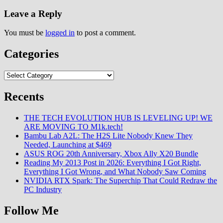
Leave a Reply
You must be
logged in
to post a comment.
Categories
Categories
Recents
THE TECH EVOLUTION HUB IS LEVELING UP! WE
ARE MOVING TO M1k.tech!
Bambu Lab A2L: The H2S Lite Nobody Knew They
Needed, Launching at $469
ASUS ROG 20th Anniversary, Xbox Ally X20 Bundle
Reading My 2013 Post in 2026: Everything I Got Right,
Everything I Got Wrong, and What Nobody Saw Coming
NVIDIA RTX Spark: The Superchip That Could Redraw the
PC Industry
Follow Me