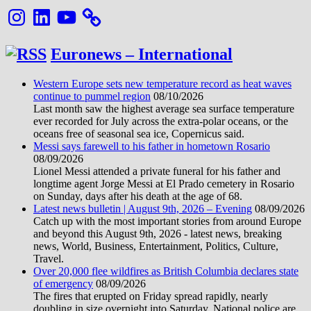
Instagram
LinkedIn
YouTube
Euronews – International
Western Europe sets new temperature record as heat waves
continue to pummel region
08/10/2026
Last month saw the highest average sea surface temperature
ever recorded for July across the extra-polar oceans, or the
oceans free of seasonal sea ice, Copernicus said.
Messi says farewell to his father in hometown Rosario
08/09/2026
Lionel Messi attended a private funeral for his father and
longtime agent Jorge Messi at El Prado cemetery in Rosario
on Sunday, days after his death at the age of 68.
Latest news bulletin | August 9th, 2026 – Evening
08/09/2026
Catch up with the most important stories from around Europe
and beyond this August 9th, 2026 - latest news, breaking
news, World, Business, Entertainment, Politics, Culture,
Travel.
Over 20,000 flee wildfires as British Columbia declares state
of emergency
08/09/2026
The fires that erupted on Friday spread rapidly, nearly
doubling in size overnight into Saturday. National police are