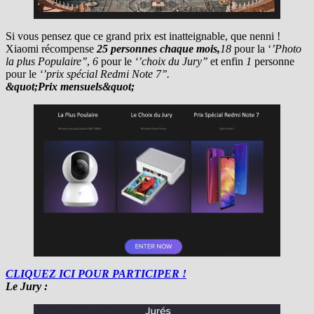
Si vous pensez que ce grand prix est inatteignable, que nenni !
Xiaomi récompense
25 personnes chaque mois,
18
pour la ‘
’Photo
la plus Populaire’’
,
6
pour le
‘’choix du Jury’’
et enfin
1
personne
pour le
‘’prix spécial Redmi Note 7’’.
&quot;Prix mensuels&quot;
CLIQUEZ ICI POUR PARTICIPER !
Le Jury :