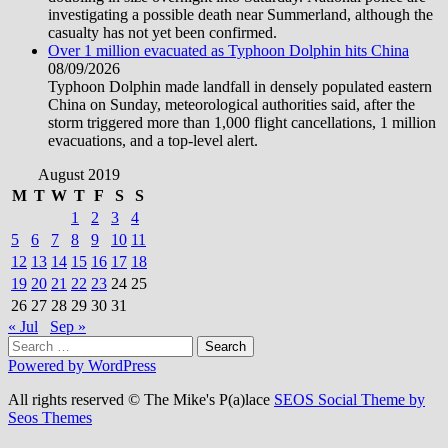
investigating a possible death near Summerland, although the
casualty has not yet been confirmed.
Over 1 million evacuated as Typhoon Dolphin hits China
08/09/2026
Typhoon Dolphin made landfall in densely populated eastern
China on Sunday, meteorological authorities said, after the
storm triggered more than 1,000 flight cancellations, 1 million
evacuations, and a top-level alert.
August 2019
M
T
W
T
F
S
S
1
2
3
4
5
6
7
8
9
10
11
12
13
14
15
16
17
18
19
20
21
22
23
24
25
26
27
28
29
30
31
« Jul
Sep »
Search
for:
Powered by WordPress
All rights reserved © The Mike's P(a)lace
SEOS Social Theme by
Seos Themes