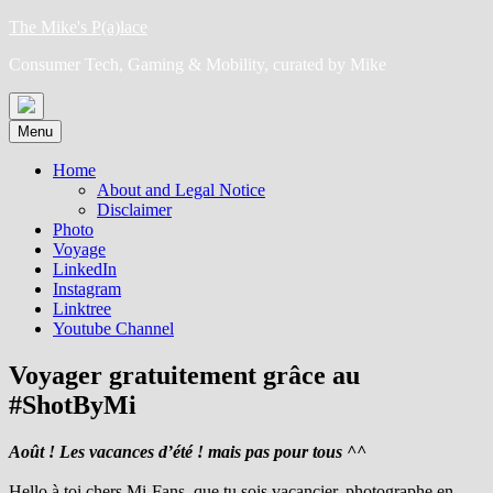
Skip
The Mike's P(a)lace
to
Consumer Tech, Gaming & Mobility, curated by Mike
content
Menu
Home
About and Legal Notice
Disclaimer
Photo
Voyage
LinkedIn
Instagram
Linktree
Youtube Channel
Voyager gratuitement grâce au
#ShotByMi
Août ! Les vacances d’été ! mais pas pour tous ^^
Hello à toi chers Mi-Fans, que tu sois vacancier, photographe en