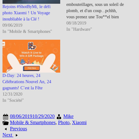
embouteillages, sous un soleil de
Rejoins #ShotByMi, le défi
plomb, et d'un coup...pchhh,
photo Xiaomi ! Un Voyage
vous prenez une Tou**el bien
inoubliable à la Clé !
fraîche sans Alcool (car ce n'est
08/18/2019
09/06/2019
pas bien au volant) et tout ça
In "Hardware"
In "Mobile & Smartphones"
grâce à votre Indell Frigo de
voiture 12 L de l'écosystème
Xiaomi...…
D-Day: 24 heures, 24
Célébrations Nouvel An, 24
gagnants! C’est la Fête
12/31/2020
In "Société"
08/06/2019
10/29/2020
Mike
Mobile & Smartphones
,
Photo
,
Xiaomi
Previous
Next