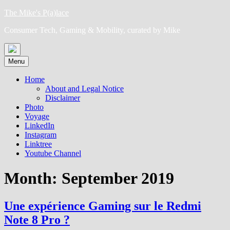
Skip
The Mike's P(a)lace
to
Consumer Tech, Gaming & Mobility, curated by Mike
content
Menu
Home
About and Legal Notice
Disclaimer
Photo
Voyage
LinkedIn
Instagram
Linktree
Youtube Channel
Month:
September 2019
Une expérience Gaming sur le Redmi
Note 8 Pro ?