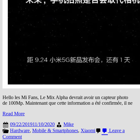
Hello les Mi Fans, Le Mix Alpha devrait avoir un capteur photo
de 100Mp. Maintenant que cette information a été confirmée, il ne
Read More
09/22/2019
11/10/2020
Mike
Hardware
,
Mobile & Smartphones
,
Xiaomi
Leave a
on
Comment