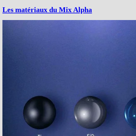
La
1ere
Les matériaux du Mix Alpha
image
issue
du
Mix
Alpha