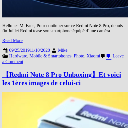
Hello les Mi Fans, Pour continuer sur ce Redmi Note 8 Pro, depuis
fin Juillet Redmi tease son smartphone équipé d’une caméra
Read More
09/25/2019
11/10/2020
Mike
Hardware
,
Mobile & Smartphones
,
Photo
,
Xiaomi
Leave
on
a Comment
RN8
Pro
【Redmi Note 8 Pro Unboxing】Et voici
/
les 1ères images de celui-ci
Le
64
MP
:
Tout
ce
que
vous
devez