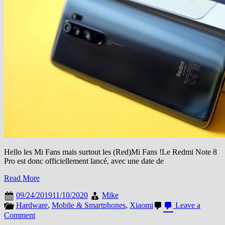
savoir
dessus
Hello les Mi Fans mais surtout les (Red)Mi Fans !Le Redmi Note 8
Pro est donc officiellement lancé, avec une date de
Read More
09/24/2019
11/10/2020
Mike
Hardware
,
Mobile & Smartphones
,
Xiaomi
Leave a
on
Comment
【Redmi