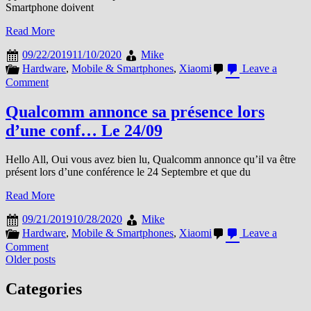
Smartphone doivent
Read More
09/22/2019
11/10/2020
Mike
Hardware
,
Mobile & Smartphones
,
Xiaomi
Leave a
on
Comment
Les
matériaux
Qualcomm annonce sa présence lors
du
d’une conf… Le 24/09
Mix
Alpha
Hello All, Oui vous avez bien lu, Qualcomm annonce qu’il va être
présent lors d’une conférence le 24 Septembre et que du
Read More
09/21/2019
10/28/2020
Mike
Hardware
,
Mobile & Smartphones
,
Xiaomi
Leave a
on
Comment
Posts
Qualcomm
Older posts
annonce
navigation
sa
Categories
présence
lors