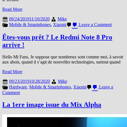
Read More
09/24/2019
11/10/2020
Mike
on
Mobile & Smartphones
,
Xiaomi
Leave a Comment
26/09
:
Êtes-vous prêt ? Le Redmi Note 8 Pro
Le
arrive !
Redmi
Note
8
Hello Mi Fans, Je suppose que nombreux sont comme moi, à savoir
Pro
aux abois, quand il s’agit de nouvelles technologies, surtout quand
arrive
en
Read More
France
et
09/23/2019
10/28/2020
Mike
en
Hardware
,
Mobile & Smartphones
,
Xiaomi
Leave a
Exclu
on
Comment
sur
Êtes-
le
vous
La 1ere image issue du Mix Alpha
Mi.com
prêt
à
?
09h00
Le
!
Redmi