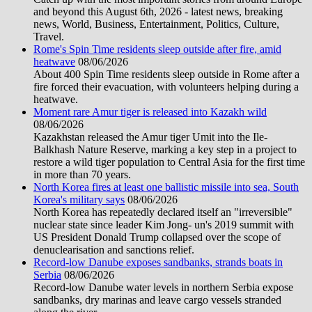
and beyond this August 6th, 2026 - latest news, breaking
news, World, Business, Entertainment, Politics, Culture,
Travel.
Rome's Spin Time residents sleep outside after fire, amid
heatwave
08/06/2026
About 400 Spin Time residents sleep outside in Rome after a
fire forced their evacuation, with volunteers helping during a
heatwave.
Moment rare Amur tiger is released into Kazakh wild
08/06/2026
Kazakhstan released the Amur tiger Umit into the Ile-
Balkhash Nature Reserve, marking a key step in a project to
restore a wild tiger population to Central Asia for the first time
in more than 70 years.
North Korea fires at least one ballistic missile into sea, South
Korea's military says
08/06/2026
North Korea has repeatedly declared itself an "irreversible"
nuclear state since leader Kim Jong- un's 2019 summit with
US President Donald Trump collapsed over the scope of
denuclearisation and sanctions relief.
Record-low Danube exposes sandbanks, strands boats in
Serbia
08/06/2026
Record-low Danube water levels in northern Serbia expose
sandbanks, dry marinas and leave cargo vessels stranded