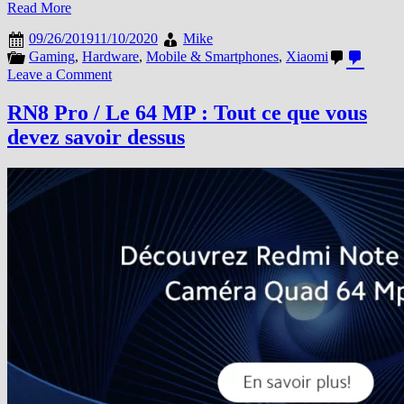
Read More
09/26/2019
11/10/2020
Mike
Gaming
,
Hardware
,
Mobile & Smartphones
,
Xiaomi
on
Leave a Comment
Une
expérience
RN8 Pro / Le 64 MP : Tout ce que vous
Gaming
devez savoir dessus
sur
le
Redmi
Note
8
Pro
?