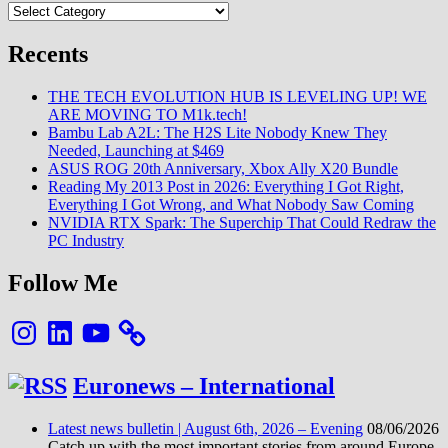
Categories
d’une
conf…
Recents
Le
24/09
THE TECH EVOLUTION HUB IS LEVELING UP! WE
ARE MOVING TO M1k.tech!
Bambu Lab A2L: The H2S Lite Nobody Knew They
Needed, Launching at $469
ASUS ROG 20th Anniversary, Xbox Ally X20 Bundle
Reading My 2013 Post in 2026: Everything I Got Right,
Everything I Got Wrong, and What Nobody Saw Coming
NVIDIA RTX Spark: The Superchip That Could Redraw the
PC Industry
Follow Me
Instagram
LinkedIn
YouTube
Euronews – International
Latest news bulletin | August 6th, 2026 – Evening
08/06/2026
Catch up with the most important stories from around Europe