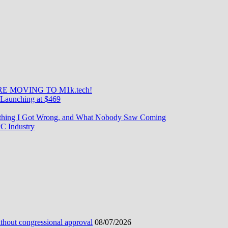
E MOVING TO M1k.tech!
Launching at $469
rything I Got Wrong, and What Nobody Saw Coming
C Industry
ithout congressional approval
08/07/2026