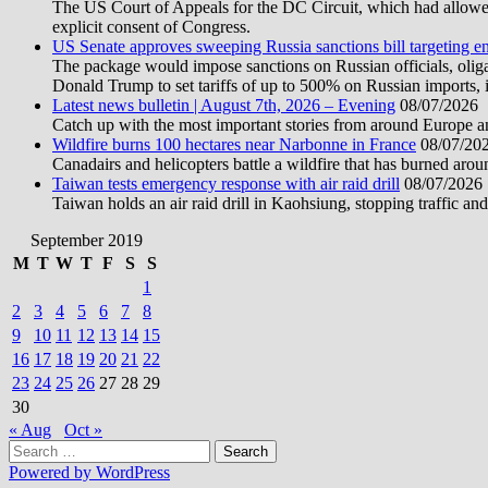
The US Court of Appeals for the DC Circuit, which had allowed 
explicit consent of Congress.
US Senate approves sweeping Russia sanctions bill targeting 
The package would impose sanctions on Russian officials, oligarc
Donald Trump to set tariffs of up to 500% on Russian imports, i
Latest news bulletin | August 7th, 2026 – Evening
08/07/2026
Catch up with the most important stories from around Europe an
Wildfire burns 100 hectares near Narbonne in France
08/07/20
Canadairs and helicopters battle a wildfire that has burned aro
Taiwan tests emergency response with air raid drill
08/07/2026
Taiwan holds an air raid drill in Kaohsiung, stopping traffic and
September 2019
M
T
W
T
F
S
S
1
2
3
4
5
6
7
8
9
10
11
12
13
14
15
16
17
18
19
20
21
22
23
24
25
26
27
28
29
30
« Aug
Oct »
Search
for:
Powered by WordPress