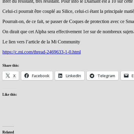
Bref du résistant, très résistant. Pour info le Diamant est à 10 sur cette
Celui-ci pourrait être couplé au Silice, celui-ci étant la principale mat
Pourrait-on, de ce fait, se passer de Coques de protection avec ce Sma
On dirait que cet Alpha sera effectivement 1er sur de nombreux sujets
Le lien vers l’article de la Mi Community
https://c.mi.com/thread-2469633-1-0.html
Share this:
X
Facebook
LinkedIn
Telegram
E
Like this:
Related