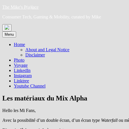
Skip
The Mike's P(a)lace
to
Consumer Tech, Gaming & Mobility, curated by Mike
content
Menu
Home
About and Legal Notice
Disclaimer
Photo
Voyage
LinkedIn
Instagram
Linktree
Youtube Channel
Les matériaux du Mix Alpha
Hello les Mi Fans,
Avec la possibilité d’un double écran, d’un écran type
Waterfall
ou mê