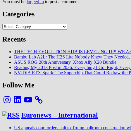
You must be
logged in
to post a comment.
Categories
Categories
Recents
THE TECH EVOLUTION HUB IS LEVELING UP! WE AR
Bambu Lab A2L: The H2S Lite Nobody Knew They Needed, 
ASUS ROG 20th Anniversary, Xbox Ally X20 Bundle
Reading My 2013 Post in 2026: Everything I Got Right, Eve
NVIDIA RTX Spark: The Superchip That Could Redraw the P
Follow Me
Instagram
LinkedIn
YouTube
Euronews – International
US appeals court orders halt to Trump ballroom construction w