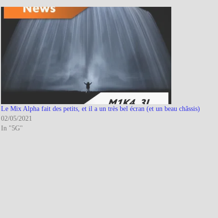
Le Mix Alpha fait des petits, et il a un très bel écran (et un beau châssis)
02/05/2021
In "5G"