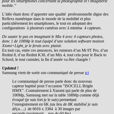
pour les Smartphones concernant la photographie et l’imaginerie
mobile.”
L’idée étant donc d’apporter une qualité professionnelle digne des
Reflexs numérique dans le monde de la mobilité et plus
particulièrement les smartphones, le tout en adoptant des
configurations à plusieurs caméras avec à minima 4 capteurs.
De sauter le pas en imaginant le Mix 4 avec 4 capteurs photos,
donc 1 de 108Mp le tout équipé d’une solution software maison
Xiomi+Light, je le ferais avec plaisir.
En tout cas, entre ces annonces, les rumeurs d’un Mi 9T Pro, d’un
Redmi 8, d’un Redmi K30, d’un Mix 4, tout cela pour le Back to
School, le tout cumuler, la fin d’année va être chargée !
Updated !
Samsung vient de sortir son communiqué de presse
ici
Le communiqué de presse parle donc du nouveau
capteur baptisé pour l’occasion ”ISOCELL Bright
HMX”. Contrairement à Xiaomi qui parle de plus de
100Mp, Samsung met sur la table 108Mp comme déjà
évoqué (je suis fort je le sais) permettant
l’enregistrement en 6K
(au lieu de 8K stabilisé je suis
déçu….)
de 6016 x 3384 à 30 images par
seconde
(seulement… pas de 60 fps)
.