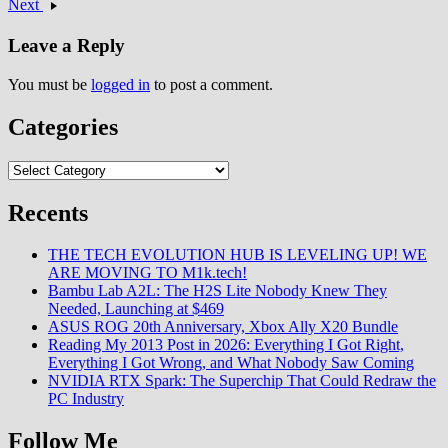
Next
Leave a Reply
You must be
logged in
to post a comment.
Categories
Categories
Recents
THE TECH EVOLUTION HUB IS LEVELING UP! WE
ARE MOVING TO M1k.tech!
Bambu Lab A2L: The H2S Lite Nobody Knew They
Needed, Launching at $469
ASUS ROG 20th Anniversary, Xbox Ally X20 Bundle
Reading My 2013 Post in 2026: Everything I Got Right,
Everything I Got Wrong, and What Nobody Saw Coming
NVIDIA RTX Spark: The Superchip That Could Redraw the
PC Industry
Follow Me