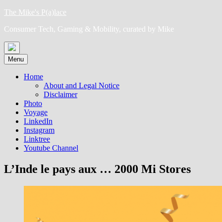
Skip
The Mike's P(a)lace
to
Consumer Tech, Gaming & Mobility, curated by Mike
content
Menu
Home
About and Legal Notice
Disclaimer
Photo
Voyage
LinkedIn
Instagram
Linktree
Youtube Channel
L’Inde le pays aux … 2000 Mi Stores