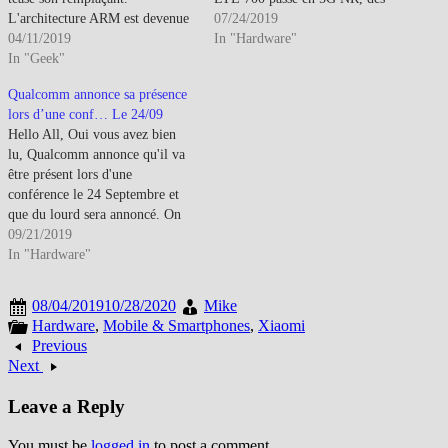
L'architecture ARM est devenue
normes 5G pas si standardisées
07/24/2019
de loin la plus performante en
04/11/2019
que ça qui seront implantées en
In "Hardware"
ultra mobilité et le support de
In "Geek"
France à partir de 2020 (ou pris
Microsoft sur cette plateforme
en charge qu'à moitié),…
Qualcomm annonce sa présence
via Windows 10 ARM en est
lors d’une conf… Le 24/09
aussi une preuve (qui a dit…
Hello All, Oui vous avez bien
lu, Qualcomm annonce qu'il va
être présent lors d'une
conférence le 24 Septembre et
que du lourd sera annoncé. On
pense alors au SD 865 dans
09/21/2019
l'idée ou tout autre nom prenant
In "Hardware"
la suite du SD 855 et SD 855
plus... De là à…
08/04/2019
10/28/2020
Mike
Hardware
,
Mobile & Smartphones
,
Xiaomi
Previous
Next
Leave a Reply
You must be
logged in
to post a comment.