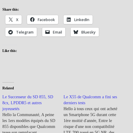
Share this:
X
Facebook
LinkedIn
Telegram
Email
Bluesky
Like this:
Related
Le Successeur du SD 855, SD
Le X55 de Qualcomm a fini ses
8cx, LPDDR5 et autres
derniers tests
joyeusetés
Hello à tous ceux qui ont acheté
Hello la Communauté, A peine
un Smartphone 5G durant cette
les 1ers modèles équipés du SD
1ère moitié d'année, Entre le
855 disponibles que Qualcomm
risque d'une non compatibilité
tease son remplaçant.
LTE 700 passé en 5G NR, des