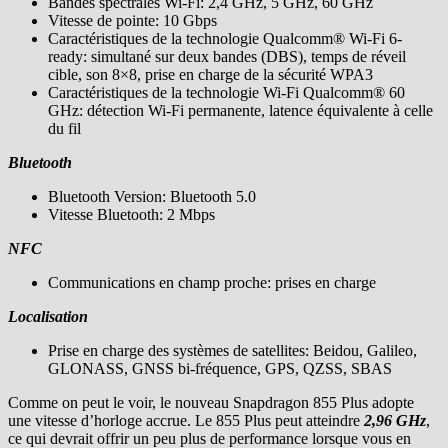
Bandes spectrales Wi-Fi: 2,4 GHz, 5 GHz, 60 GHz
Vitesse de pointe: 10 Gbps
Caractéristiques de la technologie Qualcomm® Wi-Fi 6-
ready: simultané sur deux bandes (DBS), temps de réveil
cible, son 8×8, prise en charge de la sécurité WPA3
Caractéristiques de la technologie Wi-Fi Qualcomm® 60
GHz: détection Wi-Fi permanente, latence équivalente à celle
du fil
Bluetooth
Bluetooth Version: Bluetooth 5.0
Vitesse Bluetooth: 2 Mbps
NFC
Communications en champ proche: prises en charge
Localisation
Prise en charge des systèmes de satellites: Beidou, Galileo,
GLONASS, GNSS bi-fréquence, GPS, QZSS, SBAS
Comme on peut le voir, le nouveau Snapdragon 855 Plus adopte
une vitesse d’horloge accrue. Le 855 Plus peut atteindre
2,96 GHz
,
ce qui devrait offrir un peu plus de performance lorsque vous en