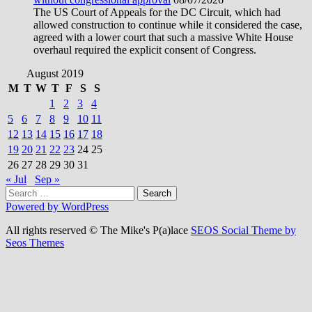
The US Court of Appeals for the DC Circuit, which had
allowed construction to continue while it considered the case,
agreed with a lower court that such a massive White House
overhaul required the explicit consent of Congress.
August 2019
M
T
W
T
F
S
S
1
2
3
4
5
6
7
8
9
10
11
12
13
14
15
16
17
18
19
20
21
22
23
24
25
26
27
28
29
30
31
« Jul
Sep »
Search
for:
Powered by WordPress
All rights reserved © The Mike's P(a)lace
SEOS Social Theme by
Seos Themes