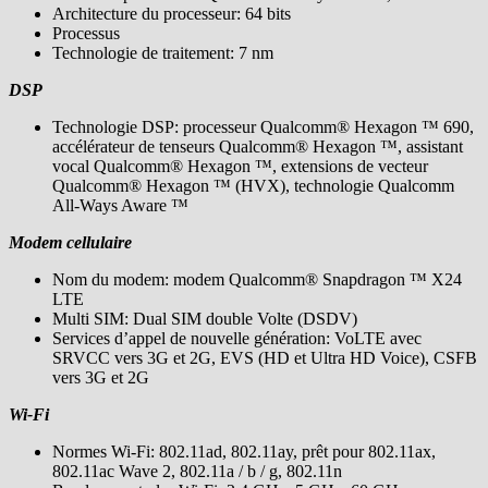
Architecture du processeur: 64 bits
Processus
Technologie de traitement: 7 nm
DSP
Technologie DSP: processeur Qualcomm® Hexagon ™ 690,
accélérateur de tenseurs Qualcomm® Hexagon ™, assistant
vocal Qualcomm® Hexagon ™, extensions de vecteur
Qualcomm® Hexagon ™ (HVX), technologie Qualcomm
All-Ways Aware ™
Modem cellulaire
Nom du modem: modem Qualcomm® Snapdragon ™ X24
LTE
Multi SIM: Dual SIM double Volte (DSDV)
Services d’appel de nouvelle génération: VoLTE avec
SRVCC vers 3G et 2G, EVS (HD et Ultra HD Voice), CSFB
vers 3G et 2G
Wi-Fi
Normes Wi-Fi: 802.11ad, 802.11ay, prêt pour 802.11ax,
802.11ac Wave 2, 802.11a / b / g, 802.11n