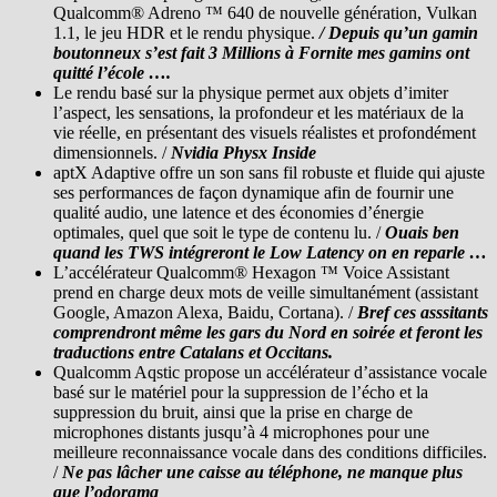
Qualcomm® Adreno ™ 640 de nouvelle génération, Vulkan
1.1, le jeu HDR et le rendu physique.
/ Depuis qu’un gamin
boutonneux s’est fait 3 Millions à Fornite mes gamins ont
quitté l’école ….
Le rendu basé sur la physique permet aux objets d’imiter
l’aspect, les sensations, la profondeur et les matériaux de la
vie réelle, en présentant des visuels réalistes et profondément
dimensionnels. /
Nvidia Physx Inside
aptX Adaptive offre un son sans fil robuste et fluide qui ajuste
ses performances de façon dynamique afin de fournir une
qualité audio, une latence et des économies d’énergie
optimales, quel que soit le type de contenu lu. /
Ouais ben
quand les TWS intégreront le Low Latency on en reparle …
L’accélérateur Qualcomm® Hexagon ™ Voice Assistant
prend en charge deux mots de veille simultanément (assistant
Google, Amazon Alexa, Baidu, Cortana). /
Bref ces asssitants
comprendront même les gars du Nord en soirée et feront les
traductions entre Catalans et Occitans.
Qualcomm Aqstic propose un accélérateur d’assistance vocale
basé sur le matériel pour la suppression de l’écho et la
suppression du bruit, ainsi que la prise en charge de
microphones distants jusqu’à 4 microphones pour une
meilleure reconnaissance vocale dans des conditions difficiles.
/
Ne pas lâcher une caisse au téléphone, ne manque plus
que l’odorama