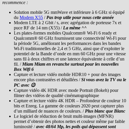
recommence :
Solution mobile 5G mmWave et inférieure à 6 GHz si équipé
du
Modem X55
/
Pas trop utile pour nous cette année
Modem LTE à 2 Gbit / s, avec agrégation de porteuse 7x et
puce RF de 14 nm (X55) /
La même ^^
Les plates-formes mobiles Qualcomm® Wi-Fi 6 ready et
Qualcomm® 60 GHz fournissent une connectivité Wi-Fi pour
la période 5G, améliorant les performances dans les bandes
Wi-Fi traditionnelles de 2,4 et 5 GHz, ainsi que d’exploiter le
potentiel de la Bande d’onde en mm 60 GHz pour une vitesse
sans fil à deux chiffres et une latence équivalente à celle d’un
fil. /
Miam Miam en revanche surtout pour les nouvelles
Box Wifi 6
Capture et lecture vidéo mobile HDR10 + pour des images
encore plus contrastées et détaillées /
Si vous avez la TV ou le
PC avec 😉
Capture vidéo 4K HDR avec mode Portrait (Bokeh) pour
filmer des vidéos de qualité cinématographique
Capture et lecture vidéo 4K HDR – Profondeur de couleur 10
bits et Enreg. La gamme de couleurs 2020 peut capturer plus
d’un milliard de nuances de couleurs. /
Plus blanc que Blanc
Le logiciel de réduction de bruit multi-images (MFNR)
permet d’obtenir des photos nettes et couleur même par faible
luminosité /
avec 48/64 Mp, les poils qui dépassent sont