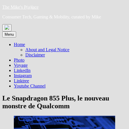
Skip
The Mike's P(a)lace
to
Consumer Tech, Gaming & Mobility, curated by Mike
content
Menu
Home
About and Legal Notice
Disclaimer
Photo
Voyage
LinkedIn
Instagram
Linktree
Youtube Channel
Le Snapdragon 855 Plus, le nouveau
monstre de Qualcomm