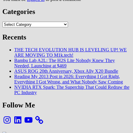
Categories
Categories
Recents
THE TECH EVOLUTION HUB IS LEVELING UP! WE
ARE MOVING TO M1k.tech!
Bambu Lab A2L: The H2S Lite Nobody Knew They
Needed, Launching at $469
ASUS ROG 20th Anniversary, Xbox Ally X20 Bundle
Reading My 2013 Post in 2026: Everything I Got Right,
Everything I Got Wrong, and What Nobody Saw Coming
NVIDIA RTX Spark: The Superchip That Could Redraw the
PC Industry
Follow Me
Instagram
LinkedIn
YouTube