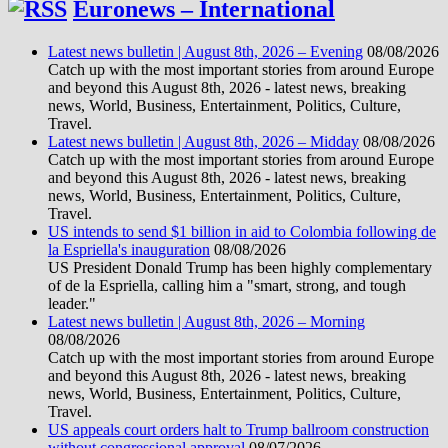
Euronews – International
Latest news bulletin | August 8th, 2026 – Evening
08/08/2026
Catch up with the most important stories from around Europe
and beyond this August 8th, 2026 - latest news, breaking
news, World, Business, Entertainment, Politics, Culture,
Travel.
Latest news bulletin | August 8th, 2026 – Midday
08/08/2026
Catch up with the most important stories from around Europe
and beyond this August 8th, 2026 - latest news, breaking
news, World, Business, Entertainment, Politics, Culture,
Travel.
US intends to send $1 billion in aid to Colombia following de
la Espriella's inauguration
08/08/2026
US President Donald Trump has been highly complementary
of de la Espriella, calling him a "smart, strong, and tough
leader."
Latest news bulletin | August 8th, 2026 – Morning
08/08/2026
Catch up with the most important stories from around Europe
and beyond this August 8th, 2026 - latest news, breaking
news, World, Business, Entertainment, Politics, Culture,
Travel.
US appeals court orders halt to Trump ballroom construction
without congressional approval
08/07/2026