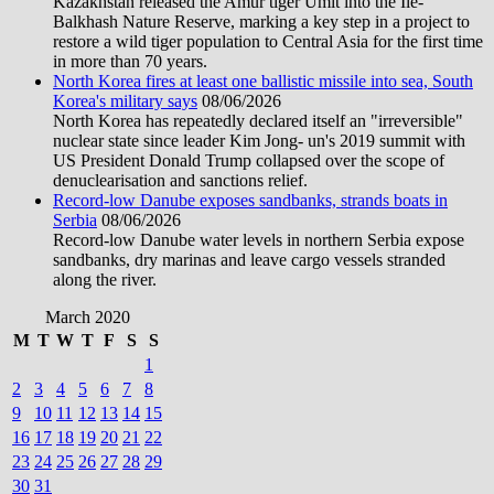
Kazakhstan released the Amur tiger Umit into the Ile-
Balkhash Nature Reserve, marking a key step in a project to
restore a wild tiger population to Central Asia for the first time
in more than 70 years.
North Korea fires at least one ballistic missile into sea, South
Korea's military says
08/06/2026
North Korea has repeatedly declared itself an "irreversible"
nuclear state since leader Kim Jong- un's 2019 summit with
US President Donald Trump collapsed over the scope of
denuclearisation and sanctions relief.
Record-low Danube exposes sandbanks, strands boats in
Serbia
08/06/2026
Record-low Danube water levels in northern Serbia expose
sandbanks, dry marinas and leave cargo vessels stranded
along the river.
March 2020
M
T
W
T
F
S
S
1
2
3
4
5
6
7
8
9
10
11
12
13
14
15
16
17
18
19
20
21
22
23
24
25
26
27
28
29
30
31