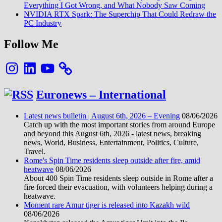
Everything I Got Wrong, and What Nobody Saw Coming
NVIDIA RTX Spark: The Superchip That Could Redraw the
PC Industry
Follow Me
Instagram
LinkedIn
YouTube
Euronews – International
Latest news bulletin | August 6th, 2026 – Evening
08/06/2026
Catch up with the most important stories from around Europe
and beyond this August 6th, 2026 - latest news, breaking
news, World, Business, Entertainment, Politics, Culture,
Travel.
Rome's Spin Time residents sleep outside after fire, amid
heatwave
08/06/2026
About 400 Spin Time residents sleep outside in Rome after a
fire forced their evacuation, with volunteers helping during a
heatwave.
Moment rare Amur tiger is released into Kazakh wild
08/06/2026