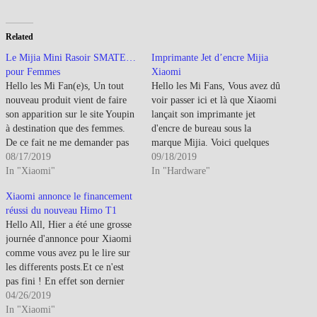
Related
Le Mijia Mini Rasoir SMATE…
Imprimante Jet d’encre Mijia
pour Femmes
Xiaomi
Hello les Mi Fan(e)s, Un tout
Hello les Mi Fans, Vous avez dû
nouveau produit vient de faire
voir passer ici et là que Xiaomi
son apparition sur le site Youpin
lançait son imprimante jet
à destination que des femmes.
d'encre de bureau sous la
De ce fait ne me demander pas
marque Mijia. Voici quelques
un unboxing, mon avis ou ce
08/17/2019
informations supplémentaires.
09/18/2019
genre de genre, je ne suis pas le
In "Xiaomi"
Alors pour commencer, c'est une
In "Hardware"
mieux placé pour vous répondre
imprimante jet d'encre Cyan,
Xiaomi annonce le financement
:) Il…
Magenta, Jaune et bien sûr noir,
réussi du nouveau Himo T1
équipé d'un processeur Quad-
Hello All, Hier a été une grosse
Core de 1,2Ghz…
journée d'annonce pour Xiaomi
comme vous avez pu le lire sur
les differents posts.Et ce n'est
pas fini ! En effet son dernier
projet de Crownfunding en
04/26/2019
partenariat avec Himo a atteint
In "Xiaomi"