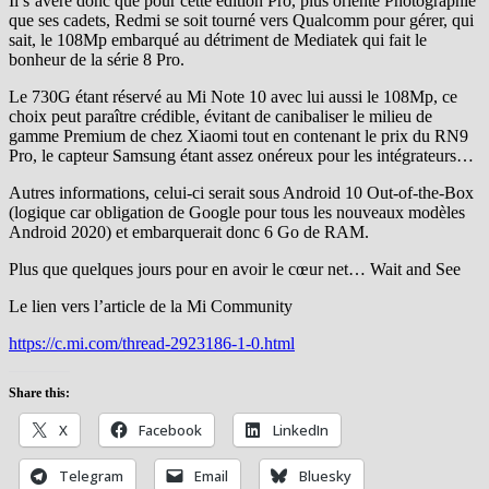
Il s’avère donc que pour cette édition Pro, plus orienté Photographie
que ses cadets, Redmi se soit tourné vers Qualcomm pour gérer, qui
sait, le 108Mp embarqué au détriment de Mediatek qui fait le
bonheur de la série 8 Pro.
Le 730G étant réservé au Mi Note 10 avec lui aussi le 108Mp, ce
choix peut paraître crédible, évitant de canibaliser le milieu de
gamme Premium de chez Xiaomi tout en contenant le prix du RN9
Pro, le capteur Samsung étant assez onéreux pour les intégrateurs…
Autres informations, celui-ci serait sous Android 10 Out-of-the-Box
(logique car obligation de Google pour tous les nouveaux modèles
Android 2020) et embarquerait donc 6 Go de RAM.
Plus que quelques jours pour en avoir le cœur net… Wait and See
Le lien vers l’article de la Mi Community
https://c.mi.com/thread-2923186-1-0.html
Share this:
X
Facebook
LinkedIn
Telegram
Email
Bluesky