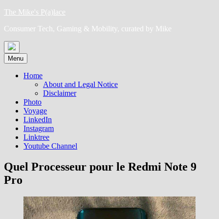
Skip
The Mike's P(a)lace
to
Consumer Tech, Gaming & Mobility, curated by Mike
content
Menu
Home
About and Legal Notice
Disclaimer
Photo
Voyage
LinkedIn
Instagram
Linktree
Youtube Channel
Quel Processeur pour le Redmi Note 9
Pro