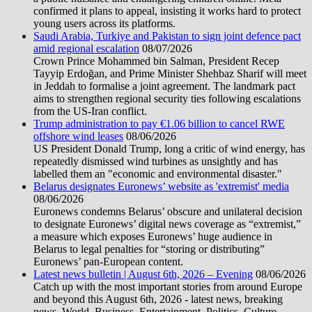
confirmed it plans to appeal, insisting it works hard to protect
young users across its platforms.
Saudi Arabia, Turkiye and Pakistan to sign joint defence pact
amid regional escalation
08/07/2026
Crown Prince Mohammed bin Salman, President Recep
Tayyip Erdoğan, and Prime Minister Shehbaz Sharif will meet
in Jeddah to formalise a joint agreement. The landmark pact
aims to strengthen regional security ties following escalations
from the US-Iran conflict.
Trump administration to pay €1.06 billion to cancel RWE
offshore wind leases
08/06/2026
US President Donald Trump, long a critic of wind energy, has
repeatedly dismissed wind turbines as unsightly and has
labelled them an "economic and environmental disaster."
Belarus designates Euronews’ website as 'extremist' media
08/06/2026
Euronews condemns Belarus’ obscure and unilateral decision
to designate Euronews’ digital news coverage as “extremist,”
a measure which exposes Euronews’ huge audience in
Belarus to legal penalties for “storing or distributing”
Euronews’ pan-European content.
Latest news bulletin | August 6th, 2026 – Evening
08/06/2026
Catch up with the most important stories from around Europe
and beyond this August 6th, 2026 - latest news, breaking
news, World, Business, Entertainment, Politics, Culture,