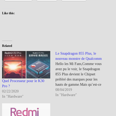
Like this:
Related
Le Snapdragon 855 Plus, le
nouveau monstre de Qualcomm
Hello les Mi Fans,Comme vous
avez pu le voir, le Snapdragon
855 Plus devient le Chipset
préféré des marques pour les
Quel Processeur pour le K30
hauts de gamme.Mais qu’est-ce
Pro ?
que ce 855 Plus ? Selon la
08/04/2019
02/22/2020
communication officielle de
In "Hardware"
In "Hardware"
Qualcomm :La plate-forme
mobile Qualcomm®
Snapdragon ™ 855+ est conçue
pour les jeux, avec des…