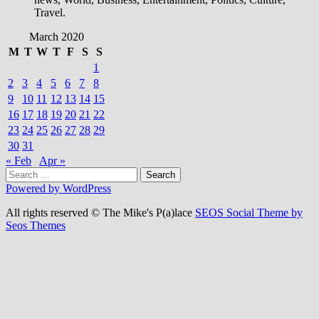
Travel.
March 2020
M
T
W
T
F
S
S
1
2
3
4
5
6
7
8
9
10
11
12
13
14
15
16
17
18
19
20
21
22
23
24
25
26
27
28
29
30
31
« Feb
Apr »
Search
for:
Powered by WordPress
All rights reserved © The Mike's P(a)lace
SEOS Social Theme by
Seos Themes