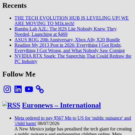
Recents
THE TECH EVOLUTION HUB IS LEVELING UP! WE
ARE MOVING TO M1k.tech!
Bambu Lab A2L: The H2S Lite Nobody Knew They
Needed, Launching at $469
ASUS ROG 20th Anniversary, Xbox Ally X20 Bundle
Reading My 2013 Post in 2026: Everything I Got Right,
Everything I Got Wrong, and What Nobody Saw Coming
NVIDIA RTX Spark: The Superchip That Could Redraw the
PC Industry
Follow Me
Instagram
LinkedIn
YouTube
Euronews – International
Meta ordered to pay $567 Mn to US for 'public nuisance' and
'child harm'
08/07/2026
A New Mexico judge has penalised the tech giant for creating
a public nuisance and endangering children online. Meta