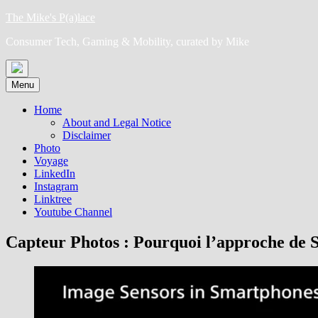
Skip
The Mike's P(a)lace
to
Consumer Tech, Gaming & Mobility, curated by Mike
content
Menu
Home
About and Legal Notice
Disclaimer
Photo
Voyage
LinkedIn
Instagram
Linktree
Youtube Channel
Capteur Photos : Pourquoi l’approche de 