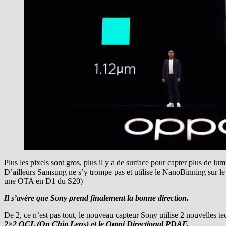
Plus les pixels sont gros, plus il y a de surface pour capter plus de lu
D’ailleurs Samsung ne s’y trompe pas et utilise le NanoBinning sur le
une OTA en D1 du S20)
Il s’avère que Sony prend finalement la bonne direction.
De 2, ce n’est pas tout, le nouveau capteur Sony utilise 2 nouvelles te
2×2 OCL (On Chip Lens) et le Omni Directional PDAF.