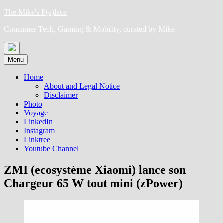
Skip
The Mike's P(a)lace
to
Consumer Tech, Gaming & Mobility, curated by Mike
content
Menu
Home
About and Legal Notice
Disclaimer
Photo
Voyage
LinkedIn
Instagram
Linktree
Youtube Channel
ZMI (ecosystème Xiaomi) lance son
Chargeur 65 W tout mini (zPower)