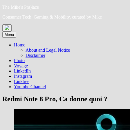
Skip
The Mike's P(a)lace
to
Consumer Tech, Gaming & Mobility, curated by Mike
content
Menu
Home
About and Legal Notice
Disclaimer
Photo
Voyage
LinkedIn
Instagram
Linktree
Youtube Channel
Redmi Note 8 Pro, Ca donne quoi ?