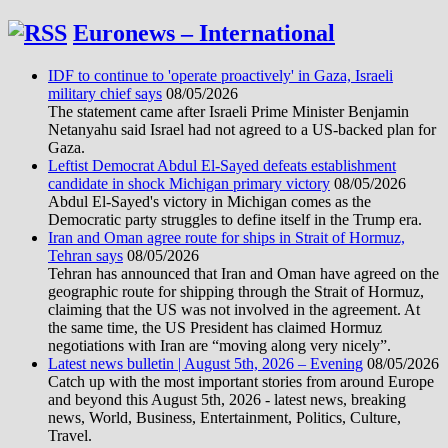
Euronews – International
IDF to continue to 'operate proactively' in Gaza, Israeli
military chief says
08/05/2026
The statement came after Israeli Prime Minister Benjamin
Netanyahu said Israel had not agreed to a US-backed plan for
Gaza.
Leftist Democrat Abdul El-Sayed defeats establishment
candidate in shock Michigan primary victory
08/05/2026
Abdul El-Sayed's victory in Michigan comes as the
Democratic party struggles to define itself in the Trump era.
Iran and Oman agree route for ships in Strait of Hormuz,
Tehran says
08/05/2026
Tehran has announced that Iran and Oman have agreed on the
geographic route for shipping through the Strait of Hormuz,
claiming that the US was not involved in the agreement. At
the same time, the US President has claimed Hormuz
negotiations with Iran are “moving along very nicely”.
Latest news bulletin | August 5th, 2026 – Evening
08/05/2026
Catch up with the most important stories from around Europe
and beyond this August 5th, 2026 - latest news, breaking
news, World, Business, Entertainment, Politics, Culture,
Travel.