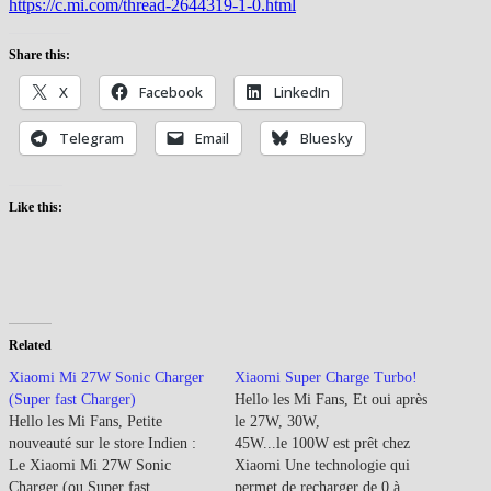
https://c.mi.com/thread-2644319-1-0.html
Share this:
X
Facebook
LinkedIn
Telegram
Email
Bluesky
Like this:
Related
Xiaomi Mi 27W Sonic Charger
Xiaomi Super Charge Turbo!
(Super fast Charger)
Hello les Mi Fans, Et oui après
Hello les Mi Fans, Petite
le 27W, 30W,
nouveauté sur le store Indien :
45W...le 100W est prêt chez
Le Xiaomi Mi 27W Sonic
Xiaomi Une technologie qui
Charger (ou Super fast
permet de recharger de 0 à