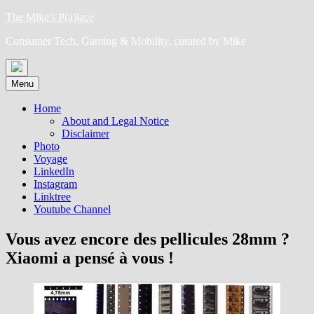
Skip
The Mike's P(a)lace
to
Consumer Tech, Gaming & Mobility, curated by Mike
content
Menu
Home
About and Legal Notice
Disclaimer
Photo
Voyage
LinkedIn
Instagram
Linktree
Youtube Channel
Vous avez encore des pellicules 28mm ?
Xiaomi a pensé à vous !