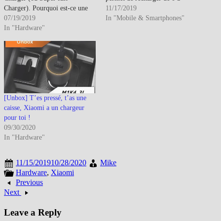
Charger). Pourquoi est-ce une
100% une batterie de 4000mAh
11/17/2019
bonne nouvelle ? Tout
07/19/2019
en... 17mn seulement Bien
In "Mobile & Smartphones"
simplement car enfin ce modèle
In "Hardware"
entendu, basé sur la technologie
est commercialisé seul et que les
Power Delivery 3.0 et sûrement
indiens utilisent les mêmes
sur du 20V/5A : Le PD : le
normes que nous et quasi le
remplaçant du…
même…
[Unbox] T’es pressé, t’as une
caisse, Xiaomi a un chargeur
pour toi !
09/30/2020
In "Hardware"
11/15/2019
10/28/2020
Mike
Hardware
,
Xiaomi
Previous
Next
Leave a Reply