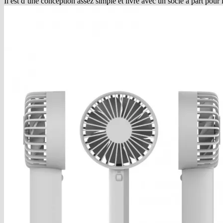
Il est d’une conception assez simple et livré avec un socle à part pour 