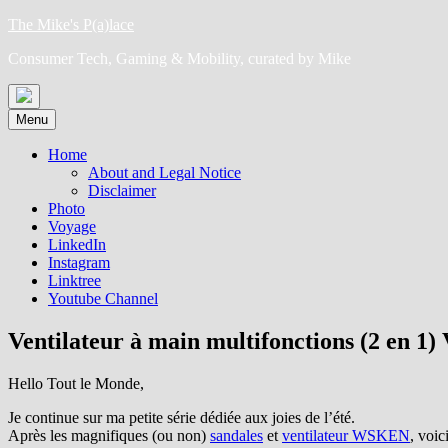
Skip
The Mike's P(a)lace
to
Consumer Tech, Gaming & Mobility, curated by Mike
content
Menu
Home
About and Legal Notice
Disclaimer
Photo
Voyage
LinkedIn
Instagram
Linktree
Youtube Channel
Ventilateur à main multifonctions (2 en 1
Hello Tout le Monde,
Je continue sur ma petite série dédiée aux joies de l’été.
Après les magnifiques (ou non)
sandales
et
ventilateur WSKEN
, voic