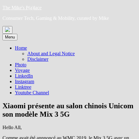
Skip
The Mike's P(a)lace
to
Consumer Tech, Gaming & Mobility, curated by Mike
content
Menu
Home
About and Legal Notice
Disclaimer
Photo
Voyage
LinkedIn
Instagram
Linktree
Youtube Channel
Xiaomi présente au salon chinois Unicom
son modèle Mix 3 5G
Hello All,
Comme avait été annnoncé au WMC 2019, le Mix 3 5G avec un