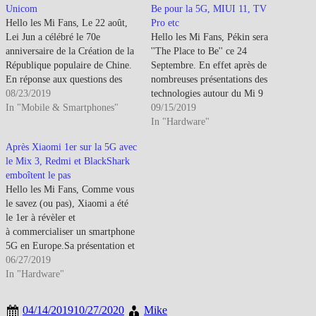
Unicom
Be pour la 5G, MIUI 11, TV
Hello les Mi Fans, Le 22 août,
Pro etc
Lei Jun a célébré le 70e
Hello les Mi Fans, Pékin sera
anniversaire de la Création de la
''The Place to Be'' ce 24
République populaire de Chine.
Septembre. En effet après de
En réponse aux questions des
nombreuses présentations des
utilisateurs, il a déclaré que le
08/23/2019
technologies autour du Mi 9
premier smartphone Xiaomi 5G
In "Mobile & Smartphones"
Pro, celui-ci sera officiellement
09/15/2019
avait été lancé sur le marché
présenté. Cependant le titre de
In "Hardware"
européen en Mai de cette
cette conférence reste :''Explore
Après Xiaomi 1er sur la 5G avec
année. En…
a Future without Limits''Il n' y a
le Mix 3, Redmi et BlackShark
donc pas que le Mi…
emboîtent le pas
Hello les Mi Fans, Comme vous
le savez (ou pas), Xiaomi a été
le 1er à révèler et
à commercialiser un smartphone
5G en Europe.Sa présentation et
son test avait eu lieu de la MWC
06/27/2019
2019 de Madrid Il estdéjà
In "Hardware"
commercialisé dans les pays
limitrophes à la France et donc
04/14/2019
10/27/2020
Mike