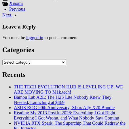
le réseau 5G…
Xiaomi
Previous
Next
Leave a Reply
You must be
logged in
to post a comment.
Categories
Categories
Recents
THE TECH EVOLUTION HUB IS LEVELING UP! WE
ARE MOVING TO M1k.tech!
Bambu Lab A2L: The H2S Lite Nobody Knew They
Needed, Launching at $469
ASUS ROG 20th Anniversary, Xbox Ally X20 Bundle
Reading My 2013 Post in 2026: Everything I Got Right,
Everything I Got Wrong, and What Nobody Saw Coming
NVIDIA RTX Spark: The Superchip That Could Redraw the
PC Industry