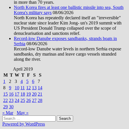
in more than 70 years.
North Korea fires at least one ballistic missile into sea, South
Korea's military says
08/06/2026
North Korea has repeatedly declared itself an "irreversible"
nuclear state since leader Kim Jong- un's 2019 summit with
US President Donald Trump collapsed over the scope of
denuclearisation and sanctions relief.
Record-low Danube exposes sandbanks, strands boats in
Serbia
08/06/2026
Record-low Danube water levels in northern Serbia expose
sandbanks, dry marinas and leave cargo vessels stranded
along the river.
April 2019
M
T
W
T
F
S
S
1
2
3
4
5
6
7
8
9
10
11
12
13
14
15
16
17
18
19
20
21
22
23
24
25
26
27
28
29
30
« Mar
May »
Search
for:
Powered by WordPress