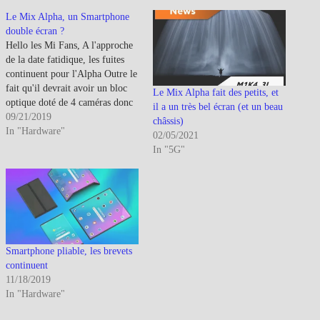
Le Mix Alpha, un Smartphone
double écran ?
Hello les Mi Fans, A l'approche
de la date fatidique, les fuites
continuent pour l'Alpha Outre le
fait qu'il devrait avoir un bloc
Le Mix Alpha fait des petits, et
optique doté de 4 caméras donc
il a un très bel écran (et un beau
une de 108Mp, c'est la
09/21/2019
châssis)
possibilité d'écran waterfall qui
In "Hardware"
02/05/2021
laisse la place à celle d'un
In "5G"
double écran intégré et en
continue…
Smartphone pliable, les brevets
continuent
11/18/2019
In "Hardware"