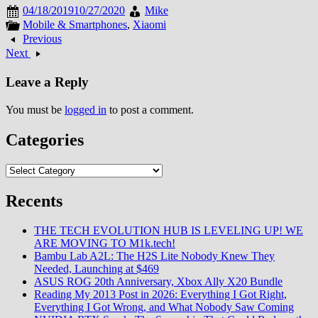
04/18/2019
10/27/2020
Mike
Mobile & Smartphones
,
Xiaomi
Previous
Next
Leave a Reply
You must be
logged in
to post a comment.
Categories
Categories
Recents
THE TECH EVOLUTION HUB IS LEVELING UP! WE
ARE MOVING TO M1k.tech!
Bambu Lab A2L: The H2S Lite Nobody Knew They
Needed, Launching at $469
ASUS ROG 20th Anniversary, Xbox Ally X20 Bundle
Reading My 2013 Post in 2026: Everything I Got Right,
Everything I Got Wrong, and What Nobody Saw Coming