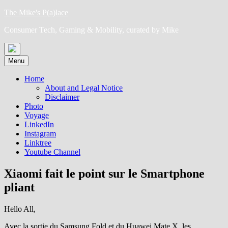
Skip
The Mike's P(a)lace
to
Consumer Tech, Gaming & Mobility, curated by Mike
content
Menu
Home
About and Legal Notice
Disclaimer
Photo
Voyage
LinkedIn
Instagram
Linktree
Youtube Channel
Xiaomi fait le point sur le Smartphone
pliant
Hello All,
Avec la sortie du Samsung Fold et du Huawei Mate X, les