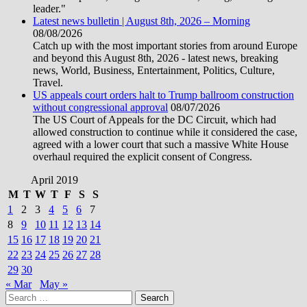
leader."
Latest news bulletin | August 8th, 2026 – Morning
08/08/2026
Catch up with the most important stories from around Europe
and beyond this August 8th, 2026 - latest news, breaking
news, World, Business, Entertainment, Politics, Culture,
Travel.
US appeals court orders halt to Trump ballroom construction
without congressional approval
08/07/2026
The US Court of Appeals for the DC Circuit, which had
allowed construction to continue while it considered the case,
agreed with a lower court that such a massive White House
overhaul required the explicit consent of Congress.
April 2019
M
T
W
T
F
S
S
1
2
3
4
5
6
7
8
9
10
11
12
13
14
15
16
17
18
19
20
21
22
23
24
25
26
27
28
29
30
« Mar
May »
Search