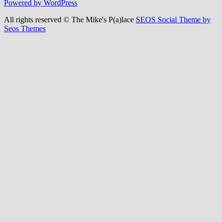
for:
Powered by WordPress
All rights reserved © The Mike's P(a)lace
SEOS Social Theme by
Seos Themes