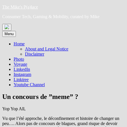
Skip
The Mike's P(a)lace
to
Consumer Tech, Gaming & Mobility, curated by Mike
content
Menu
Home
About and Legal Notice
Disclaimer
Photo
Voyage
LinkedIn
Instagram
Linktree
Youtube Channel
Un concours de ”meme” ?
Yop Yop All,
Vu que l’été approche, le déconfinement et histoire de changer un
peu…. Alors pas de concours de blagues, grand risque de devoir