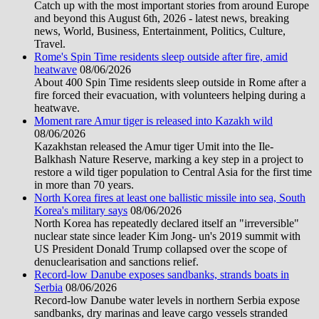
Catch up with the most important stories from around Europe
and beyond this August 6th, 2026 - latest news, breaking
news, World, Business, Entertainment, Politics, Culture,
Travel.
Rome's Spin Time residents sleep outside after fire, amid
heatwave
08/06/2026
About 400 Spin Time residents sleep outside in Rome after a
fire forced their evacuation, with volunteers helping during a
heatwave.
Moment rare Amur tiger is released into Kazakh wild
08/06/2026
Kazakhstan released the Amur tiger Umit into the Ile-
Balkhash Nature Reserve, marking a key step in a project to
restore a wild tiger population to Central Asia for the first time
in more than 70 years.
North Korea fires at least one ballistic missile into sea, South
Korea's military says
08/06/2026
North Korea has repeatedly declared itself an "irreversible"
nuclear state since leader Kim Jong- un's 2019 summit with
US President Donald Trump collapsed over the scope of
denuclearisation and sanctions relief.
Record-low Danube exposes sandbanks, strands boats in
Serbia
08/06/2026
Record-low Danube water levels in northern Serbia expose
sandbanks, dry marinas and leave cargo vessels stranded