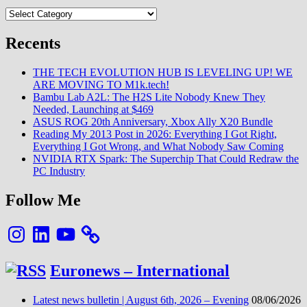
Categories
Recents
THE TECH EVOLUTION HUB IS LEVELING UP! WE
ARE MOVING TO M1k.tech!
Bambu Lab A2L: The H2S Lite Nobody Knew They
Needed, Launching at $469
ASUS ROG 20th Anniversary, Xbox Ally X20 Bundle
Reading My 2013 Post in 2026: Everything I Got Right,
Everything I Got Wrong, and What Nobody Saw Coming
NVIDIA RTX Spark: The Superchip That Could Redraw the
PC Industry
Follow Me
Instagram
LinkedIn
YouTube
Euronews – International
Latest news bulletin | August 6th, 2026 – Evening
08/06/2026