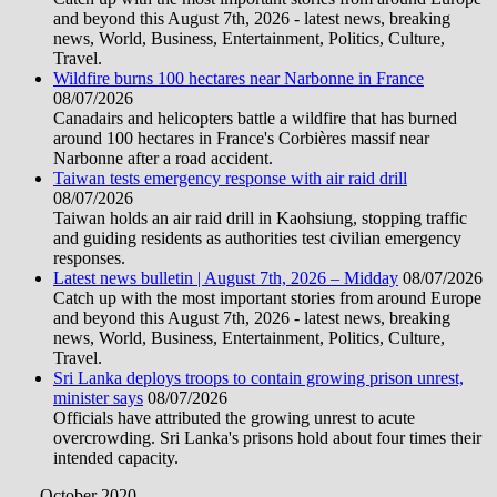
and beyond this August 7th, 2026 - latest news, breaking
news, World, Business, Entertainment, Politics, Culture,
Travel.
Wildfire burns 100 hectares near Narbonne in France
08/07/2026
Canadairs and helicopters battle a wildfire that has burned
around 100 hectares in France's Corbières massif near
Narbonne after a road accident.
Taiwan tests emergency response with air raid drill
08/07/2026
Taiwan holds an air raid drill in Kaohsiung, stopping traffic
and guiding residents as authorities test civilian emergency
responses.
Latest news bulletin | August 7th, 2026 – Midday
08/07/2026
Catch up with the most important stories from around Europe
and beyond this August 7th, 2026 - latest news, breaking
news, World, Business, Entertainment, Politics, Culture,
Travel.
Sri Lanka deploys troops to contain growing prison unrest,
minister says
08/07/2026
Officials have attributed the growing unrest to acute
overcrowding. Sri Lanka's prisons hold about four times their
intended capacity.
October 2020