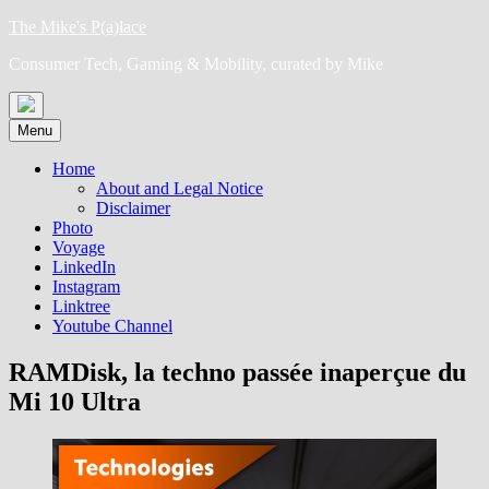
Skip
The Mike's P(a)lace
to
Consumer Tech, Gaming & Mobility, curated by Mike
content
Menu
Home
About and Legal Notice
Disclaimer
Photo
Voyage
LinkedIn
Instagram
Linktree
Youtube Channel
RAMDisk, la techno passée inaperçue du
Mi 10 Ultra