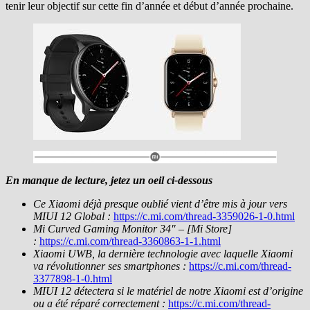
tenir leur objectif sur cette fin d’année et début d’année prochaine.
En manque de lecture, jetez un oeil ci-dessous
Ce Xiaomi déjà presque oublié vient d’être mis à jour vers
MIUI 12 Global :
https://c.mi.com/thread-3359026-1-0.html
Mi Curved Gaming Monitor 34″ – [Mi Store]
:
https://c.mi.com/thread-3360863-1-1.html
Xiaomi UWB, la dernière technologie avec laquelle Xiaomi
va révolutionner ses smartphones :
https://c.mi.com/thread-
3377898-1-0.html
MIUI 12 détectera si le matériel de notre Xiaomi est d’origine
ou a été réparé correctement :
https://c.mi.com/thread-