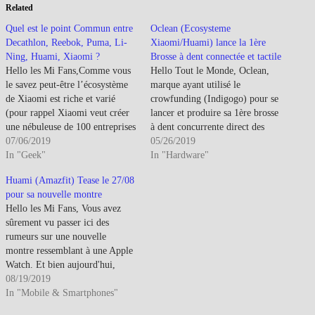
Related
Quel est le point Commun entre
Oclean (Ecosysteme
Decathlon, Reebok, Puma, Li-
Xiaomi/Huami) lance la 1ère
Ning, Huami, Xiaomi ?
Brosse à dent connectée et tactile
Hello les Mi Fans,Comme vous
Hello Tout le Monde, Oclean,
le savez peut-être l’écosystème
marque ayant utilisé le
de Xiaomi est riche et varié
crowfunding (Indigogo) pour se
(pour rappel Xiaomi veut créer
lancer et produire sa 1ère brosse
une nébuleuse de 100 entreprises
à dent concurrente direct des
qui seraient ses filiales sur tout
07/06/2019
Sonicare, lance, à destination
05/26/2019
type de domaine, du lifestyle
In "Geek"
des plus jeunes, la 1ère Brosse à
In "Hardware"
aux nouvelles technologies).
dent connectée et tactile au
Huami (Amazfit) Tease le 27/08
Cependant, comme on peut s’en
Monde. Pour rappel Oclean s'est
pour sa nouvelle montre
douter, ceux-ci ne vont pas
lancé sur le marché en Avril
Hello les Mi Fans, Vous avez
s’amuser…
2017…
sûrement vu passer ici des
rumeurs sur une nouvelle
montre ressemblant à une Apple
Watch. Et bien aujourd'hui,
Amazfit annonce sa conférence
08/19/2019
de presse pour le 27 Août à
In "Mobile & Smartphones"
Pékin sous le thème ''Cours,