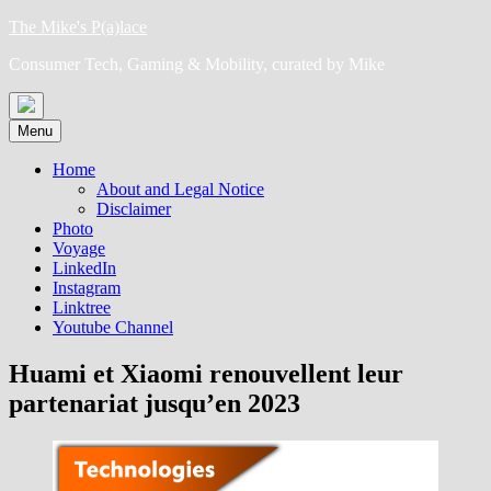
Skip
The Mike's P(a)lace
to
Consumer Tech, Gaming & Mobility, curated by Mike
content
Menu
Home
About and Legal Notice
Disclaimer
Photo
Voyage
LinkedIn
Instagram
Linktree
Youtube Channel
Huami et Xiaomi renouvellent leur
partenariat jusqu’en 2023