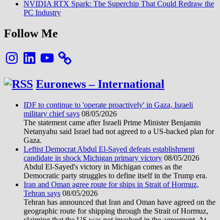
NVIDIA RTX Spark: The Superchip That Could Redraw the
PC Industry
Follow Me
Instagram
LinkedIn
YouTube
Euronews – International
IDF to continue to 'operate proactively' in Gaza, Israeli
military chief says
08/05/2026
The statement came after Israeli Prime Minister Benjamin
Netanyahu said Israel had not agreed to a US-backed plan for
Gaza.
Leftist Democrat Abdul El-Sayed defeats establishment
candidate in shock Michigan primary victory
08/05/2026
Abdul El-Sayed's victory in Michigan comes as the
Democratic party struggles to define itself in the Trump era.
Iran and Oman agree route for ships in Strait of Hormuz,
Tehran says
08/05/2026
Tehran has announced that Iran and Oman have agreed on the
geographic route for shipping through the Strait of Hormuz,
claiming that the US was not involved in the agreement. At