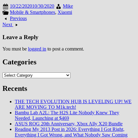
Amazfit!, Cours''(oui oui
10/22/2020
10/30/2020
Mike
comme pour Forrest) Comme on
Mobile & Smartphones
,
Xiaomi
le sait, l'ami…
Previous
Next
Leave a Reply
You must be
logged in
to post a comment.
Categories
Categories
Recents
THE TECH EVOLUTION HUB IS LEVELING UP! WE
ARE MOVING TO M1k.tech!
Bambu Lab A2L: The H2S Lite Nobody Knew They
Needed, Launching at $469
ASUS ROG 20th Anniversary, Xbox Ally X20 Bundle
Reading My 2013 Post in 2026: Everything I Got Right,
Everything I Got Wrong, and What Nobody Saw Coming