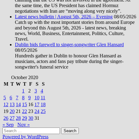
the same time, the US President has claimed Hormuz
negotiations with Iran are “moving along very nicely”.
Latest news bulletin | August 5th, 2026 – Evening
08/05/2026
Catch up with the most important stories from around Europe
and beyond this August 5th, 2026 - latest news, breaking
news, World, Business, Entertainment, Politics, Culture,
Travel.
Dublin bids farewell to singer-songwriter Glen Hansard
08/05/2026
Hundreds gather in Dublin to honour Glen Hansard as
musicians, actors and fans pay tribute during the singer-
songwriter's funeral service
October 2020
M
T
W
T
F
S
S
1
2
3
4
5
6
7
8
9
10
11
12
13
14
15
16
17
18
19
20
21
22
23
24
25
26
27
28
29
30
31
« Sep
Nov »
Search
for:
Powered by WordPress