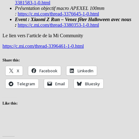
3381583-1-0.html
Présentation objectif macro APEXEL 100mm
:
https://c.mi.com/thread-3376645-1-0.html
Event : Xiaomi Z Run – Venez fêter Halloween avec nous
:
https://c.mi.com/thread-3380353-1-0.html
Le lien vers l’article de la Mi Community
https://c.mi.com/thread-3396461-1-0.html
Share this:
X
Facebook
LinkedIn
Telegram
Email
Bluesky
Like this: