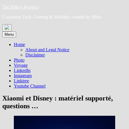
Skip
The Mike's P(a)lace
to
Consumer Tech, Gaming & Mobility, curated by Mike
content
Menu
Home
About and Legal Notice
Disclaimer
Photo
Voyage
LinkedIn
Instagram
Linktree
Youtube Channel
Xiaomi et Disney : matériel supporté,
questions …