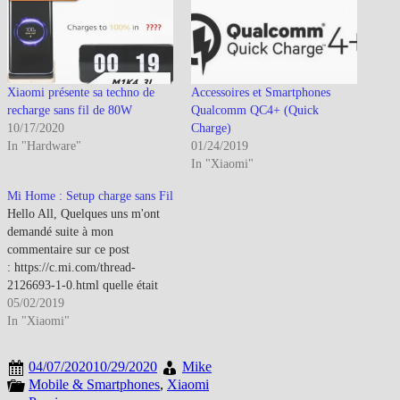
Xiaomi présente sa techno de
Accessoires et Smartphones
recharge sans fil de 80W
Qualcomm QC4+ (Quick
10/17/2020
Charge)
In "Hardware"
01/24/2019
In "Xiaomi"
Mi Home : Setup charge sans Fil
Hello All, Quelques uns m'ont
demandé suite à mon
commentaire sur ce post
: https://c.mi.com/thread-
2126693-1-0.html quelle était
ma configuration ? Le plus
05/02/2019
simple est de faire un post sur le
In "Xiaomi"
sujet, même si finalement c'est
super simple à faire. Alors on a
04/07/2020
10/29/2020
Mike
besoin : D'un chargeur sans
Mobile & Smartphones
,
Xiaomi
filD"une centrale Mi