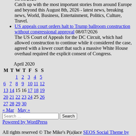
Catch up with the most important stories from around Europe
and beyond this August 8th, 2026 - latest news, breaking
news, World, Business, Entertainment, Politics, Culture,
Travel.
US appeals court orders halt to Trump ballroom construction
without congressional approval
08/07/2026
The US Court of Appeals for the DC Circuit, which had
allowed construction to continue while it considered the case,
agreed with a lower court that such a massive White House
overhaul required the explicit consent of Congress.
April 2020
M
T
W
T
F
S
S
1
2
3
4
5
6
7
8
9
10
11
12
13
14
15
16
17
18
19
20
21
22
23
24
25
26
27
28
29
30
« Mar
May »
Search
for:
Powered by WordPress
All rights reserved © The Mike's P(a)lace
SEOS Social Theme by