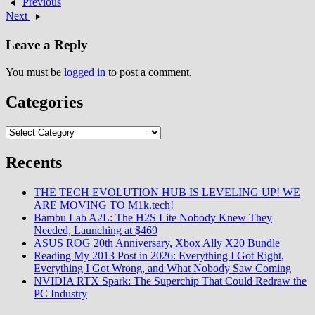
Previous
HomeD'une…
Next
Leave a Reply
You must be
logged in
to post a comment.
Categories
Categories
Recents
THE TECH EVOLUTION HUB IS LEVELING UP! WE
ARE MOVING TO M1k.tech!
Bambu Lab A2L: The H2S Lite Nobody Knew They
Needed, Launching at $469
ASUS ROG 20th Anniversary, Xbox Ally X20 Bundle
Reading My 2013 Post in 2026: Everything I Got Right,
Everything I Got Wrong, and What Nobody Saw Coming
NVIDIA RTX Spark: The Superchip That Could Redraw the
PC Industry