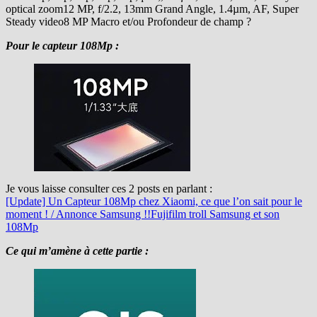
optical zoom12 MP, f/2.2, 13mm Grand Angle, 1.4µm, AF, Super
Steady video8 MP Macro et/ou Profondeur de champ ?
Pour le capteur 108Mp :
Je vous laisse consulter ces 2 posts en parlant :
[Update] Un Capteur 108Mp chez Xiaomi, ce que l’on sait pour le
moment ! / Annonce Samsung !!
Fujifilm troll Samsung et son
108Mp
Ce qui m’amène à cette partie :