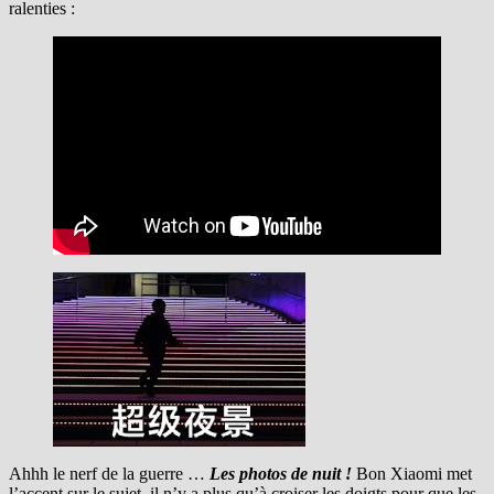
ralenties :
Ahhh le nerf de la guerre …
Les photos de nuit !
Bon Xiaomi met
l’accent sur le sujet, il n’y a plus qu’à croiser les doigts pour que les