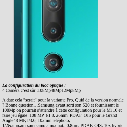
La configuration du bloc optique :
4 Caméra c’est sûr :108Mp48Mp12Mp8Mp
A date cela ”serait” pour la variante Pro, Quid de la version normale
? Bonne question…Samsung ayant sorti son S20 et fournissant le
108Mp on pourrait s’attendre à cette configuration pour le Mi 10 et
faire jeu égale :108 MP, f/1.8, 26mm, PDAF, OIS pour le Grand
Angle48 MP, f/3.6, 102mm téléphoto,
1/2&amp;amp;amp;amp;amp;quot;, 0.8µm, PDAF, OIS, 10x hybrid