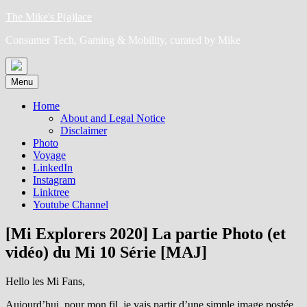
Skip
The Mike's P(a)lace
to
Consumer Tech, Gaming & Mobility, curated by Mike
content
Menu
Home
About and Legal Notice
Disclaimer
Photo
Voyage
LinkedIn
Instagram
Linktree
Youtube Channel
[Mi Explorers 2020] La partie Photo (et
vidéo) du Mi 10 Série [MAJ]
Hello les Mi Fans,
Aujourd’hui, pour mon fil, je vais partir d’une simple image postée