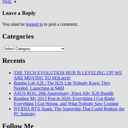
Next
Leave a Reply
You must be
logged in
to post a comment.
Categories
Categories
Recents
THE TECH EVOLUTION HUB IS LEVELING UP! WE
ARE MOVING TO M1k.tech!
Bambu Lab A2L: The H2S Lite Nobody Knew They
Needed, Launching at $469
ASUS ROG 20th Anniversary, Xbox Ally X20 Bundle
Reading My 2013 Post in 2026: Everything I Got Right,
Everything I Got Wrong, and What Nobody Saw Coming
NVIDIA RTX Spark: The Superchip That Could Redraw the
PC Industry
Follow Me