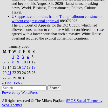
and beyond this August 8th, 2026 - latest news, breaking
news, World, Business, Entertainment, Politics, Culture,
Travel.
US appeals court orders halt to Trump ballroom construction
without congressional approval
08/07/2026
The US Court of Appeals for the DC Circuit, which had
allowed construction to continue while it considered the case,
agreed with a lower court that such a massive White House
overhaul required the explicit consent of Congress.
January 2020
M
T
W
T
F
S
S
1
2
3
4
5
6
7
8
9
10
11
12
13
14
15
16
17
18
19
20
21
22
23
24
25
26
27
28
29
30
31
« Dec
Feb »
Search
for:
Powered by WordPress
All rights reserved © The Mike's P(a)lace
SEOS Social Theme by
Seos Themes