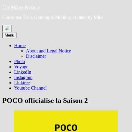
Skip
The Mike's P(a)lace
to
Consumer Tech, Gaming & Mobility, curated by Mike
content
Menu
Home
About and Legal Notice
Disclaimer
Photo
Voyage
LinkedIn
Instagram
Linktree
Youtube Channel
POCO officialise la Saison 2