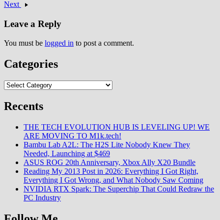
Next
Leave a Reply
You must be
logged in
to post a comment.
Categories
Categories
Recents
THE TECH EVOLUTION HUB IS LEVELING UP! WE
ARE MOVING TO M1k.tech!
Bambu Lab A2L: The H2S Lite Nobody Knew They
Needed, Launching at $469
ASUS ROG 20th Anniversary, Xbox Ally X20 Bundle
Reading My 2013 Post in 2026: Everything I Got Right,
Everything I Got Wrong, and What Nobody Saw Coming
NVIDIA RTX Spark: The Superchip That Could Redraw the
PC Industry
Follow Me