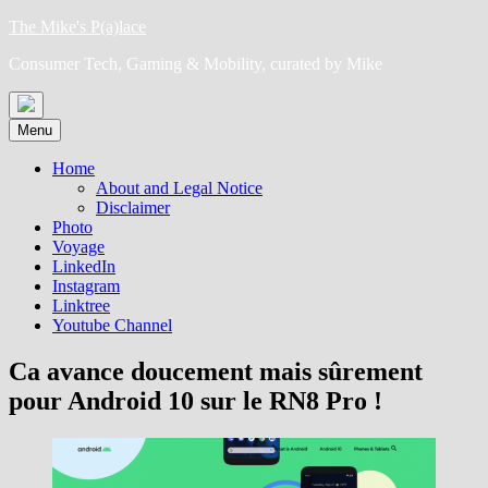
Skip
The Mike's P(a)lace
to
Consumer Tech, Gaming & Mobility, curated by Mike
content
Menu
Home
About and Legal Notice
Disclaimer
Photo
Voyage
LinkedIn
Instagram
Linktree
Youtube Channel
Ca avance doucement mais sûrement
pour Android 10 sur le RN8 Pro !