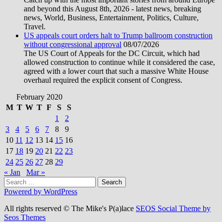
and beyond this August 8th, 2026 - latest news, breaking
news, World, Business, Entertainment, Politics, Culture,
Travel.
US appeals court orders halt to Trump ballroom construction
without congressional approval
08/07/2026
The US Court of Appeals for the DC Circuit, which had
allowed construction to continue while it considered the case,
agreed with a lower court that such a massive White House
overhaul required the explicit consent of Congress.
February 2020
M
T
W
T
F
S
S
1
2
3
4
5
6
7
8
9
10
11
12
13
14
15
16
17
18
19
20
21
22
23
24
25
26
27
28
29
« Jan
Mar »
Search
for:
Powered by WordPress
All rights reserved © The Mike's P(a)lace
SEOS Social Theme by
Seos Themes