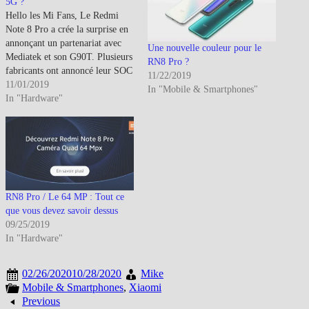
5G ?
Hello les Mi Fans, Le Redmi
Note 8 Pro a crée la surprise en
annonçant un partenariat avec
Une nouvelle couleur pour le
Mediatek et son G90T. Plusieurs
RN8 Pro ?
fabricants ont annoncé leur SOC
11/22/2019
5G dont Mediatek : Mediatek
11/01/2019
In "Mobile & Smartphones"
: Mediatek lance son SOC 5G
In "Hardware"
(CPU-GPU-APU-
Modem)Huawei : Huawei
annonce à son tour ses nouveaux
SOC HdG dont celui dédié…
RN8 Pro / Le 64 MP : Tout ce
que vous devez savoir dessus
09/25/2019
In "Hardware"
02/26/2020
10/28/2020
Mike
Mobile & Smartphones
,
Xiaomi
Previous