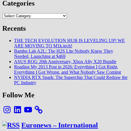
Categories
Categories
Recents
THE TECH EVOLUTION HUB IS LEVELING UP! WE
ARE MOVING TO M1k.tech!
Bambu Lab A2L: The H2S Lite Nobody Knew They
Needed, Launching at $469
ASUS ROG 20th Anniversary, Xbox Ally X20 Bundle
Reading My 2013 Post in 2026: Everything I Got Right,
Everything I Got Wrong, and What Nobody Saw Coming
NVIDIA RTX Spark: The Superchip That Could Redraw the
PC Industry
Follow Me
Instagram
LinkedIn
YouTube
Euronews – International