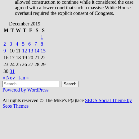
allowed construction to continue while it considered the case,
agreed with a lower court that such a massive White House
overhaul required the explicit consent of Congress.
December 2019
M
T
W
T
F
S
S
1
2
3
4
5
6
7
8
9
10
11
12
13
14
15
16
17
18
19
20
21
22
23
24
25
26
27
28
29
30
31
« Nov
Jan »
Search
for:
Powered by WordPress
All rights reserved © The Mike's P(a)lace
SEOS Social Theme by
Seos Themes