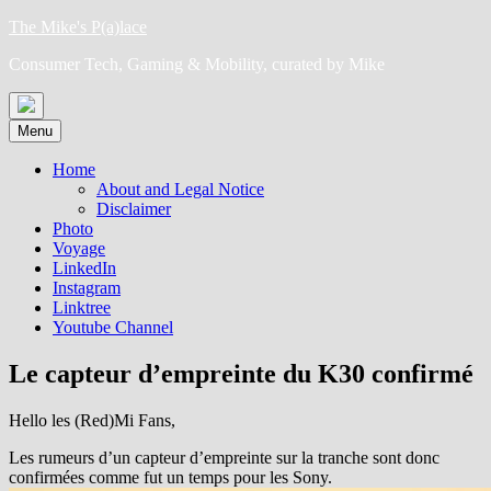
Skip
The Mike's P(a)lace
to
Consumer Tech, Gaming & Mobility, curated by Mike
content
Menu
Home
About and Legal Notice
Disclaimer
Photo
Voyage
LinkedIn
Instagram
Linktree
Youtube Channel
Le capteur d’empreinte du K30 confirmé
Hello les (Red)Mi Fans,
Les rumeurs d’un capteur d’empreinte sur la tranche sont donc
confirmées comme fut un temps pour les Sony.