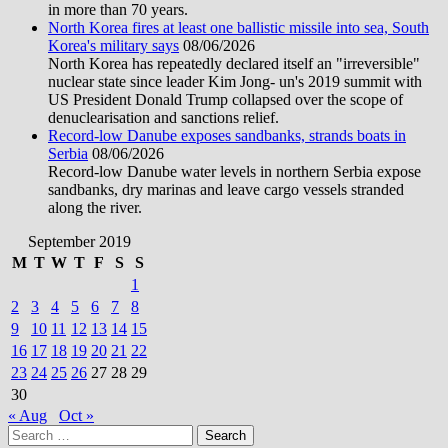
in more than 70 years.
North Korea fires at least one ballistic missile into sea, South
Korea's military says
08/06/2026
North Korea has repeatedly declared itself an "irreversible"
nuclear state since leader Kim Jong- un's 2019 summit with
US President Donald Trump collapsed over the scope of
denuclearisation and sanctions relief.
Record-low Danube exposes sandbanks, strands boats in
Serbia
08/06/2026
Record-low Danube water levels in northern Serbia expose
sandbanks, dry marinas and leave cargo vessels stranded
along the river.
September 2019
M
T
W
T
F
S
S
1
2
3
4
5
6
7
8
9
10
11
12
13
14
15
16
17
18
19
20
21
22
23
24
25
26
27
28
29
30
« Aug
Oct »
Search