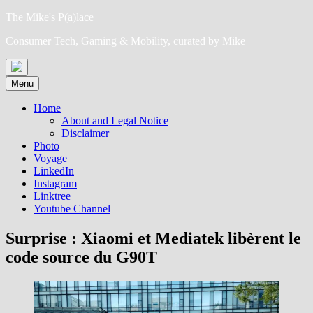
Skip
The Mike's P(a)lace
to
Consumer Tech, Gaming & Mobility, curated by Mike
content
Menu
Home
About and Legal Notice
Disclaimer
Photo
Voyage
LinkedIn
Instagram
Linktree
Youtube Channel
Surprise : Xiaomi et Mediatek libèrent le
code source du G90T