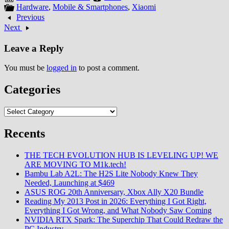
Hardware
,
Mobile & Smartphones
,
Xiaomi
Previous
Next
Leave a Reply
You must be
logged in
to post a comment.
Categories
Categories
Recents
THE TECH EVOLUTION HUB IS LEVELING UP! WE
ARE MOVING TO M1k.tech!
Bambu Lab A2L: The H2S Lite Nobody Knew They
Needed, Launching at $469
ASUS ROG 20th Anniversary, Xbox Ally X20 Bundle
Reading My 2013 Post in 2026: Everything I Got Right,
Everything I Got Wrong, and What Nobody Saw Coming
NVIDIA RTX Spark: The Superchip That Could Redraw the
PC Industry