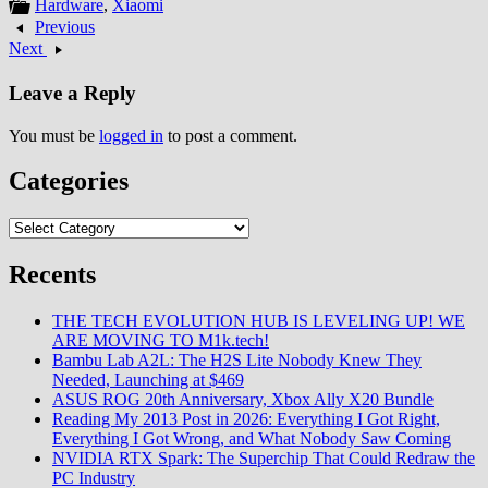
Hardware
,
Xiaomi
Previous
Next
Leave a Reply
You must be
logged in
to post a comment.
Categories
Categories
Recents
THE TECH EVOLUTION HUB IS LEVELING UP! WE
ARE MOVING TO M1k.tech!
Bambu Lab A2L: The H2S Lite Nobody Knew They
Needed, Launching at $469
ASUS ROG 20th Anniversary, Xbox Ally X20 Bundle
Reading My 2013 Post in 2026: Everything I Got Right,
Everything I Got Wrong, and What Nobody Saw Coming
NVIDIA RTX Spark: The Superchip That Could Redraw the
PC Industry