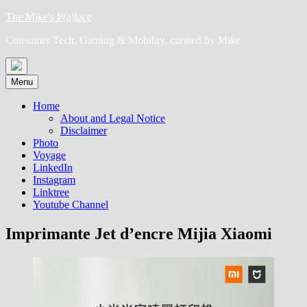
Skip
The Mike's P(a)lace
to
Consumer Tech, Gaming & Mobility, curated by Mike
content
Menu
Home
About and Legal Notice
Disclaimer
Photo
Voyage
LinkedIn
Instagram
Linktree
Youtube Channel
Imprimante Jet d’encre Mijia Xiaomi