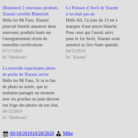
[Rumeurs] 2 nouveaux produits
Le Poisson d’Avril de Xiaomi
Xiaomi certifiés Bluetooth
n’en était pas un
Hello les Mi Fans, Xiaomi
Hello All, Ce jour du 13 est à
pourrait bientôt annoncer deux
marquer d'une pierre blanche.
nouveaux produits basés sur
Pour ceux qui l'aurait suivi,
l'enregistrement récent de
pour le 1er Avril, Xiaomi avait
nouvelles certifications
annoncé sa 1ère fusée spatiale,
Bluetooth repérées sur le site
07/17/2019
la Xiaomi No.1 Rocket. Au
04/13/2019
officiel du consortium Bluetooth
In "Hardware"
final, ce n'est pas un poisson
In "Xiaomi"
SIG. Le premier est une
d'Avril et aujourd'hui le 1er test
La nouvelle imprimante photo
nouvelle imprimante photo
de décollage a été réalisé avec…
de poche de Xiaomi arrive
portable et le deuxième des
Hello les Mi Fans, Si tu es fan
nouveaux écouteurs Mi True
de photo en soirée, que tu
Wireless (Air Dots Pro chez
souhaites partager un moment
nous)…
avec tes proches ou juste décorer
ton frigo des photos de ton chat,
Xiaomi, comme d'habitude
09/15/2019
pense à toi. En effet, Xiaomi
In "Hardware"
lance la V2 de Mini Pocket
Photo Printer, ou imprimante…
09/18/2019
10/28/2020
Mike