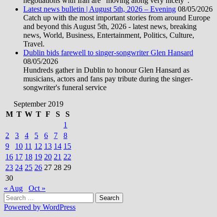
negotiations with Iran are “moving along very nicely”.
Latest news bulletin | August 5th, 2026 – Evening
08/05/2026
Catch up with the most important stories from around Europe
and beyond this August 5th, 2026 - latest news, breaking
news, World, Business, Entertainment, Politics, Culture,
Travel.
Dublin bids farewell to singer-songwriter Glen Hansard
08/05/2026
Hundreds gather in Dublin to honour Glen Hansard as
musicians, actors and fans pay tribute during the singer-
songwriter's funeral service
September 2019
M
T
W
T
F
S
S
1
2
3
4
5
6
7
8
9
10
11
12
13
14
15
16
17
18
19
20
21
22
23
24
25
26
27
28
29
30
« Aug
Oct »
Search
for:
Powered by WordPress