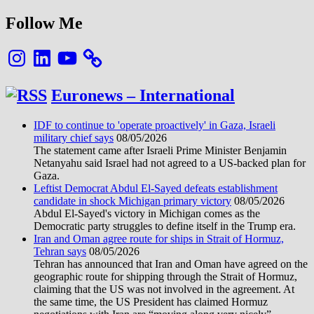
Follow Me
Instagram
LinkedIn
YouTube
Euronews – International
IDF to continue to 'operate proactively' in Gaza, Israeli
military chief says
08/05/2026
The statement came after Israeli Prime Minister Benjamin
Netanyahu said Israel had not agreed to a US-backed plan for
Gaza.
Leftist Democrat Abdul El-Sayed defeats establishment
candidate in shock Michigan primary victory
08/05/2026
Abdul El-Sayed's victory in Michigan comes as the
Democratic party struggles to define itself in the Trump era.
Iran and Oman agree route for ships in Strait of Hormuz,
Tehran says
08/05/2026
Tehran has announced that Iran and Oman have agreed on the
geographic route for shipping through the Strait of Hormuz,
claiming that the US was not involved in the agreement. At
the same time, the US President has claimed Hormuz