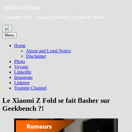
Skip
The Mike's P(a)lace
to
Consumer Tech, Gaming & Mobility, curated by Mike
content
Menu
Home
About and Legal Notice
Disclaimer
Photo
Voyage
LinkedIn
Instagram
Linktree
Youtube Channel
Le Xiaomi Z Fold se fait flasher sur
Geekbench ?!