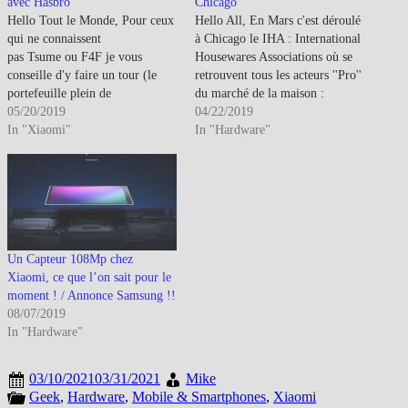
avec Hasbro
Chicago
Hello Tout le Monde, Pour ceux
Hello All, En Mars c'est déroulé
qui ne connaissent
à Chicago le IHA : International
pas Tsume ou F4F je vous
Housewares Associations où se
conseille d'y faire un tour (le
retrouvent tous les acteurs ''Pro''
portefeuille plein de
du marché de la maison :
préférence^^) Donc ce petit post
05/20/2019
https://www.youtube.com/embed/MKhP
04/22/2019
pour vous parler de la nouvelle
In "Xiaomi"
Pourqoi en parler ? Car Roidmi
In "Hardware"
collection Transformers de
avait un stand sur le dit Salon ^^
Xiaomi dispo sur le site en ligne
Comme on peut le voir, la part
chinois Youpin. Pour info ce
belle au F8…
n'est pas la 1ère…
Un Capteur 108Mp chez
Xiaomi, ce que l’on sait pour le
moment ! / Annonce Samsung !!
08/07/2019
In "Hardware"
03/10/2021
03/31/2021
Mike
Geek
,
Hardware
,
Mobile & Smartphones
,
Xiaomi