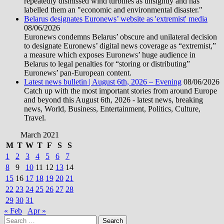
repeatedly dismissed wind turbines as unsightly and has
labelled them an "economic and environmental disaster."
Belarus designates Euronews’ website as 'extremist' media
08/06/2026
Euronews condemns Belarus’ obscure and unilateral decision
to designate Euronews’ digital news coverage as “extremist,”
a measure which exposes Euronews’ huge audience in
Belarus to legal penalties for “storing or distributing”
Euronews’ pan-European content.
Latest news bulletin | August 6th, 2026 – Evening
08/06/2026
Catch up with the most important stories from around Europe
and beyond this August 6th, 2026 - latest news, breaking
news, World, Business, Entertainment, Politics, Culture,
Travel.
March 2021
M
T
W
T
F
S
S
1
2
3
4
5
6
7
8
9
10
11
12
13
14
15
16
17
18
19
20
21
22
23
24
25
26
27
28
29
30
31
« Feb
Apr »
Search