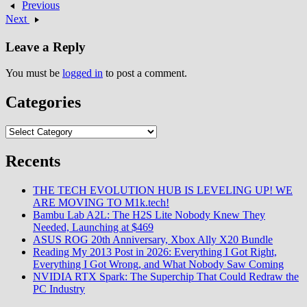
Previous
Next
Leave a Reply
You must be
logged in
to post a comment.
Categories
Categories
Recents
THE TECH EVOLUTION HUB IS LEVELING UP! WE
ARE MOVING TO M1k.tech!
Bambu Lab A2L: The H2S Lite Nobody Knew They
Needed, Launching at $469
ASUS ROG 20th Anniversary, Xbox Ally X20 Bundle
Reading My 2013 Post in 2026: Everything I Got Right,
Everything I Got Wrong, and What Nobody Saw Coming
NVIDIA RTX Spark: The Superchip That Could Redraw the
PC Industry