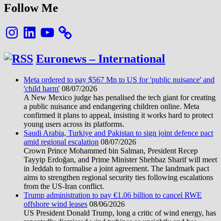
Follow Me
Instagram
LinkedIn
YouTube
Euronews – International
Meta ordered to pay $567 Mn to US for 'public nuisance' and
'child harm'
08/07/2026
A New Mexico judge has penalised the tech giant for creating
a public nuisance and endangering children online. Meta
confirmed it plans to appeal, insisting it works hard to protect
young users across its platforms.
Saudi Arabia, Turkiye and Pakistan to sign joint defence pact
amid regional escalation
08/07/2026
Crown Prince Mohammed bin Salman, President Recep
Tayyip Erdoğan, and Prime Minister Shehbaz Sharif will meet
in Jeddah to formalise a joint agreement. The landmark pact
aims to strengthen regional security ties following escalations
from the US-Iran conflict.
Trump administration to pay €1.06 billion to cancel RWE
offshore wind leases
08/06/2026
US President Donald Trump, long a critic of wind energy, has