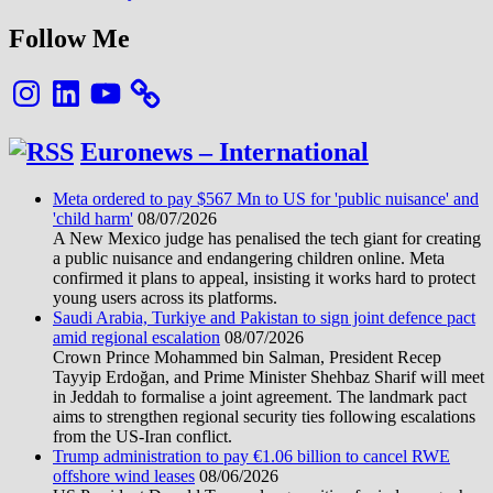
Follow Me
Instagram
LinkedIn
YouTube
Euronews – International
Meta ordered to pay $567 Mn to US for 'public nuisance' and
'child harm'
08/07/2026
A New Mexico judge has penalised the tech giant for creating
a public nuisance and endangering children online. Meta
confirmed it plans to appeal, insisting it works hard to protect
young users across its platforms.
Saudi Arabia, Turkiye and Pakistan to sign joint defence pact
amid regional escalation
08/07/2026
Crown Prince Mohammed bin Salman, President Recep
Tayyip Erdoğan, and Prime Minister Shehbaz Sharif will meet
in Jeddah to formalise a joint agreement. The landmark pact
aims to strengthen regional security ties following escalations
from the US-Iran conflict.
Trump administration to pay €1.06 billion to cancel RWE
offshore wind leases
08/06/2026