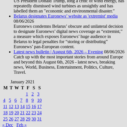
US President Donald Trump, long a critic of wind energy, has
repeatedly dismissed wind turbines as unsightly and has
labelled them an "economic and environmental disaster."
Belarus designates Euronews’ website as 'extremist' media
08/06/2026
Euronews condemns Belarus’ obscure and unilateral decision
to designate Euronews’ digital news coverage as “extremist,”
a measure which exposes Euronews’ huge audience in
Belarus to legal penalties for “storing or distributing”
Euronews’ pan-European content.
Latest news bulletin | August 6th, 2026 – Evening
08/06/2026
Catch up with the most important stories from around Europe
and beyond this August 6th, 2026 - latest news, breaking
news, World, Business, Entertainment, Politics, Culture,
Travel.
January 2021
M
T
W
T
F
S
S
1
2
3
4
5
6
7
8
9
10
11
12
13
14
15
16
17
18
19
20
21
22
23
24
25
26
27
28
29
30
31
« Dec
Feb »