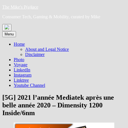
Skip
The Mike's P(a)lace
to
Consumer Tech, Gaming & Mobility, curated by Mike
content
Menu
Home
About and Legal Notice
Disclaimer
Photo
Voyage
LinkedIn
Instagram
Linktree
Youtube Channel
[5G] 2021 l’année Mediatek après une
belle année 2020 – Dimensity 1200
Inside/6nm