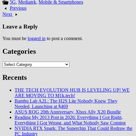
5G
,
Mediatek
,
Mobile & Smartphones
Previous
Next
Leave a Reply
You must be
logged in
to post a comment.
Categories
Categories
Recents
THE TECH EVOLUTION HUB IS LEVELING UP! WE
ARE MOVING TO M1k.tech!
Bambu Lab A2L: The H2S Lite Nobody Knew They
Needed, Launching at $469
ASUS ROG 20th Anniversary, Xbox Ally X20 Bundle
Reading My 2013 Post in 2026: Everything I Got Right,
Everything I Got Wrong, and What Nobody Saw Coming
NVIDIA RTX Spark: The Superchip That Could Redraw the
PC Industry