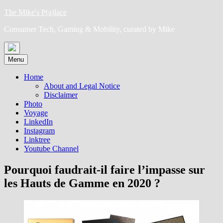
Skip
The Mike's P(a)lace
to
Consumer Tech, Gaming & Mobility, curated by Mike
content
Menu
Home
About and Legal Notice
Disclaimer
Photo
Voyage
LinkedIn
Instagram
Linktree
Youtube Channel
Pourquoi faudrait-il faire l’impasse sur
les Hauts de Gamme en 2020 ?