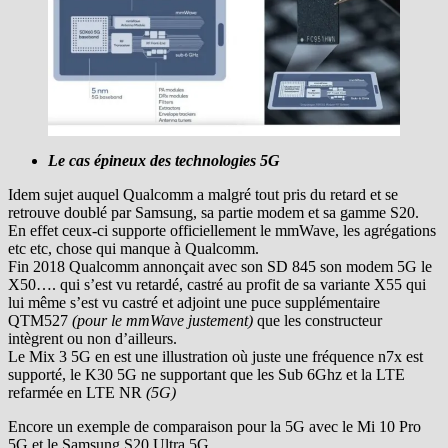
Le cas épineux des technologies 5G
Idem sujet auquel Qualcomm a malgré tout pris du retard et se
retrouve doublé par Samsung, sa partie modem et sa gamme S20.
En effet ceux-ci supporte officiellement le mmWave, les agrégations
etc etc, chose qui manque à Qualcomm.
Fin 2018 Qualcomm annonçait avec son SD 845 son modem 5G le
X50…. qui s’est vu retardé, castré au profit de sa variante X55 qui
lui même s’est vu castré et adjoint une puce supplémentaire
QTM527
(pour le mmWave justement)
que les constructeur
intègrent ou non d’ailleurs.
Le Mix 3 5G en est une illustration où juste une fréquence n7x est
supporté, le K30 5G ne supportant que les Sub 6Ghz et la LTE
refarmée en LTE NR
(5G)
Encore un exemple de comparaison pour la 5G avec le Mi 10 Pro
5G et le Samsung S20 Ultra 5G