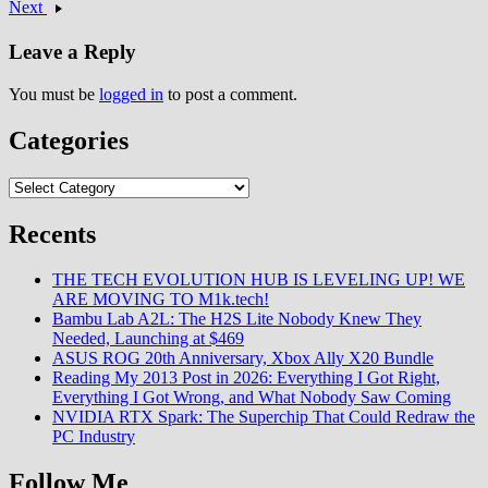
Next
Leave a Reply
You must be
logged in
to post a comment.
Categories
Categories
Recents
THE TECH EVOLUTION HUB IS LEVELING UP! WE
ARE MOVING TO M1k.tech!
Bambu Lab A2L: The H2S Lite Nobody Knew They
Needed, Launching at $469
ASUS ROG 20th Anniversary, Xbox Ally X20 Bundle
Reading My 2013 Post in 2026: Everything I Got Right,
Everything I Got Wrong, and What Nobody Saw Coming
NVIDIA RTX Spark: The Superchip That Could Redraw the
PC Industry
Follow Me