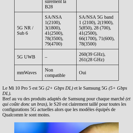
sûrement la
B28
SA/NSA
SA/NSA 5G band
1(2100),
1 (2100), 2(1900),
5G NR /
3(1800),
5(850), 28 (700),
Sub 6
41(2500),
41(2500),
78(3500),
66(1700), 71(600),
79(4700)
78(3500)
260(39 GHz),
5G UWB
–
261(28 GHz)
Non
mmWaves
Oui
compatible
Le Mi 10 Pro 5 est 5G
(2+ Gbps DL)
et le Samsung 5G
(5+ Gbps
DL).
Bref au vu des produits adaptés de Samsung pour chaque marché
(et
qui coûte donc un bras)
, le S20 est clairement taillé pour toutes les
configurations 5G actuelles alors que les modèles équipés de
Qualcomm le sont moins.