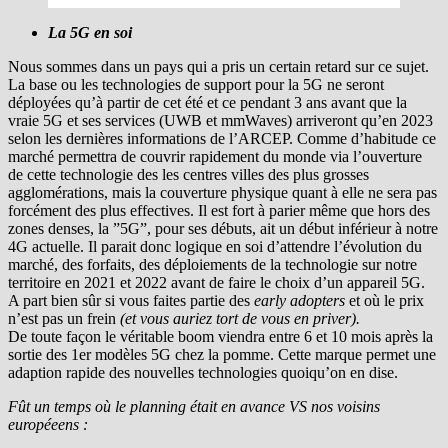
La 5G en soi
Nous sommes dans un pays qui a pris un certain retard sur ce sujet.
La base ou les technologies de support pour la 5G ne seront
déployées qu’à partir de cet été et ce pendant 3 ans avant que la
vraie 5G et ses services (UWB et mmWaves) arriveront qu’en 2023
selon les dernières informations de l’ARCEP. Comme d’habitude ce
marché permettra de couvrir rapidement du monde via l’ouverture
de cette technologie des les centres villes des plus grosses
agglomérations, mais la couverture physique quant à elle ne sera pas
forcément des plus effectives. Il est fort à parier même que hors des
zones denses, la ”5G”, pour ses débuts, ait un début inférieur à notre
4G actuelle. Il parait donc logique en soi d’attendre l’évolution du
marché, des forfaits, des déploiements de la technologie sur notre
territoire en 2021 et 2022 avant de faire le choix d’un appareil 5G.
A part bien sûr si vous faites partie des
early adopters
et où le prix
n’est pas un frein
(et vous auriez tort de vous en priver).
De toute façon le véritable boom viendra entre 6 et 10 mois après la
sortie des 1er modèles 5G chez la pomme. Cette marque permet une
adaption rapide des nouvelles technologies quoiqu’on en dise.
Fût un temps où le planning était en avance VS nos voisins
européeens :