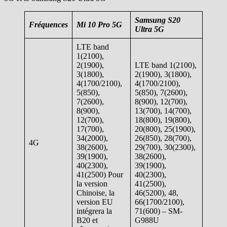
Samsung S20
Fréquences
Mi 10 Pro 5G
Ultra 5G
LTE band
1(2100),
2(1900),
LTE band 1(2100),
3(1800),
2(1900), 3(1800),
4(1700/2100),
4(1700/2100),
5(850),
5(850), 7(2600),
7(2600),
8(900), 12(700),
8(900),
13(700), 14(700),
12(700),
18(800), 19(800),
17(700),
20(800), 25(1900),
34(2000),
26(850), 28(700),
4G
38(2600),
29(700), 30(2300),
39(1900),
38(2600),
40(2300),
39(1900),
41(2500) Pour
40(2300),
la version
41(2500),
Chinoise, la
46(5200), 48,
version EU
66(1700/2100),
intégrera la
71(600) – SM-
B20 et
G988U