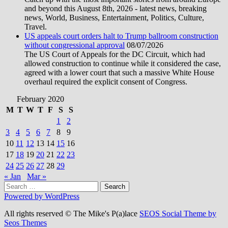
and beyond this August 8th, 2026 - latest news, breaking
news, World, Business, Entertainment, Politics, Culture,
Travel.
US appeals court orders halt to Trump ballroom construction
without congressional approval
08/07/2026
The US Court of Appeals for the DC Circuit, which had
allowed construction to continue while it considered the case,
agreed with a lower court that such a massive White House
overhaul required the explicit consent of Congress.
February 2020
M
T
W
T
F
S
S
1
2
3
4
5
6
7
8
9
10
11
12
13
14
15
16
17
18
19
20
21
22
23
24
25
26
27
28
29
« Jan
Mar »
Search
for:
Powered by WordPress
All rights reserved © The Mike's P(a)lace
SEOS Social Theme by
Seos Themes