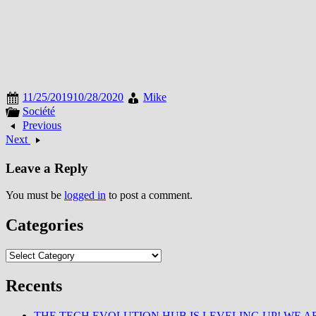
11/25/2019
10/28/2020
Mike
Société
Previous
Next
Leave a Reply
You must be
logged in
to post a comment.
Categories
Categories
Recents
THE TECH EVOLUTION HUB IS LEVELING UP! WE AR