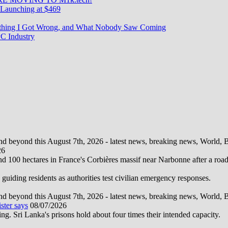
Launching at $469
rything I Got Wrong, and What Nobody Saw Coming
C Industry
d beyond this August 7th, 2026 - latest news, breaking news, World, Bus
26
und 100 hectares in France's Corbières massif near Narbonne after a road
 guiding residents as authorities test civilian emergency responses.
d beyond this August 7th, 2026 - latest news, breaking news, World, Bus
ster says
08/07/2026
ng. Sri Lanka's prisons hold about four times their intended capacity.