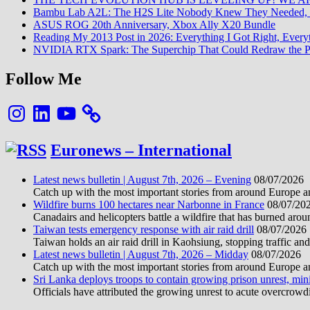
Bambu Lab A2L: The H2S Lite Nobody Knew They Needed, 
ASUS ROG 20th Anniversary, Xbox Ally X20 Bundle
Reading My 2013 Post in 2026: Everything I Got Right, Eve
NVIDIA RTX Spark: The Superchip That Could Redraw the P
Follow Me
Instagram
LinkedIn
YouTube
Euronews – International
Latest news bulletin | August 7th, 2026 – Evening
08/07/2026
Catch up with the most important stories from around Europe an
Wildfire burns 100 hectares near Narbonne in France
08/07/20
Canadairs and helicopters battle a wildfire that has burned aro
Taiwan tests emergency response with air raid drill
08/07/2026
Taiwan holds an air raid drill in Kaohsiung, stopping traffic and
Latest news bulletin | August 7th, 2026 – Midday
08/07/2026
Catch up with the most important stories from around Europe an
Sri Lanka deploys troops to contain growing prison unrest, mini
Officials have attributed the growing unrest to acute overcrowdi