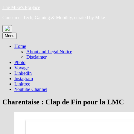
Skip
The Mike's P(a)lace
to
Consumer Tech, Gaming & Mobility, curated by Mike
content
Menu
Home
About and Legal Notice
Disclaimer
Photo
Voyage
LinkedIn
Instagram
Linktree
Youtube Channel
Charentaise : Clap de Fin pour la LMC