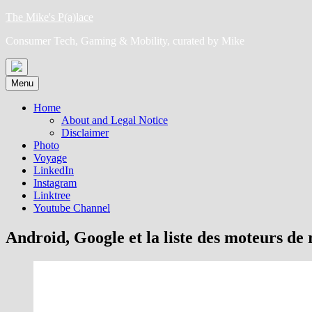
Skip
The Mike's P(a)lace
to
Consumer Tech, Gaming & Mobility, curated by Mike
content
Menu
Home
About and Legal Notice
Disclaimer
Photo
Voyage
LinkedIn
Instagram
Linktree
Youtube Channel
Android, Google et la liste des moteurs de 