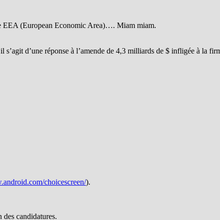
 Zone EEA (European Economic Area)…. Miam miam.
l s’agit d’une réponse à l’amende de 4,3 milliards de $ infligée à la 
w.android.com/choicescreen/
).
n des candidatures.