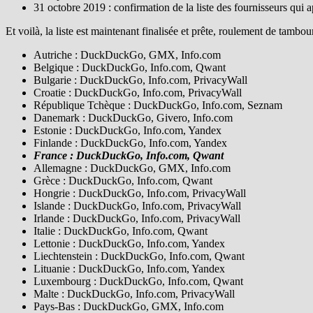
31 octobre 2019 : confirmation de la liste des fournisseurs qui 
Et voilà, la liste est maintenant finalisée et prête, roulement de tambo
Autriche : DuckDuckGo, GMX, Info.com
Belgique : DuckDuckGo, Info.com, Qwant
Bulgarie : DuckDuckGo, Info.com, PrivacyWall
Croatie : DuckDuckGo, Info.com, PrivacyWall
République Tchèque : DuckDuckGo, Info.com, Seznam
Danemark : DuckDuckGo, Givero, Info.com
Estonie : DuckDuckGo, Info.com, Yandex
Finlande : DuckDuckGo, Info.com, Yandex
France : DuckDuckGo, Info.com, Qwant
Allemagne : DuckDuckGo, GMX, Info.com
Grèce : DuckDuckGo, Info.com, Qwant
Hongrie : DuckDuckGo, Info.com, PrivacyWall
Islande : DuckDuckGo, Info.com, PrivacyWall
Irlande : DuckDuckGo, Info.com, PrivacyWall
Italie : DuckDuckGo, Info.com, Qwant
Lettonie : DuckDuckGo, Info.com, Yandex
Liechtenstein : DuckDuckGo, Info.com, Qwant
Lituanie : DuckDuckGo, Info.com, Yandex
Luxembourg : DuckDuckGo, Info.com, Qwant
Malte : DuckDuckGo, Info.com, PrivacyWall
Pays-Bas : DuckDuckGo, GMX, Info.com