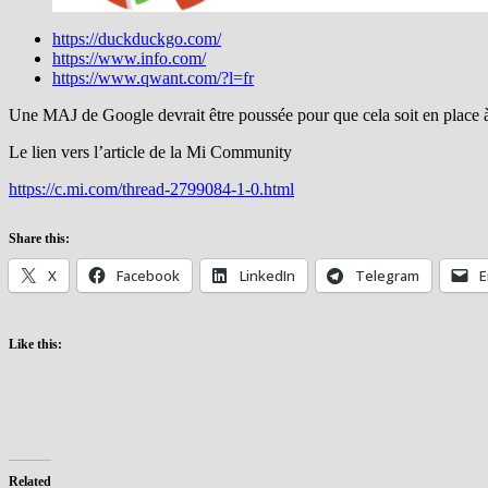
https://duckduckgo.com/
https://www.info.com/
https://www.qwant.com/?l=fr
Une MAJ de Google devrait être poussée pour que cela soit en place à
Le lien vers l’article de la Mi Community
https://c.mi.com/thread-2799084-1-0.html
Share this:
X
Facebook
LinkedIn
Telegram
E
Like this:
Related