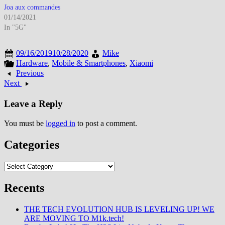
Joa aux commandes
01/14/2021
In "5G"
09/16/2019
10/28/2020
Mike
Hardware
,
Mobile & Smartphones
,
Xiaomi
Previous
Next
Leave a Reply
You must be
logged in
to post a comment.
Categories
Categories
Recents
THE TECH EVOLUTION HUB IS LEVELING UP! WE
ARE MOVING TO M1k.tech!