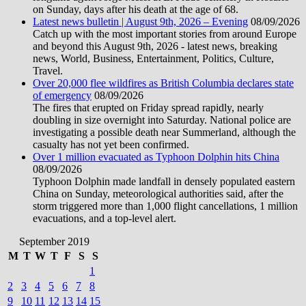
on Sunday, days after his death at the age of 68.
Latest news bulletin | August 9th, 2026 – Evening
08/09/2026
Catch up with the most important stories from around Europe
and beyond this August 9th, 2026 - latest news, breaking
news, World, Business, Entertainment, Politics, Culture,
Travel.
Over 20,000 flee wildfires as British Columbia declares state
of emergency
08/09/2026
The fires that erupted on Friday spread rapidly, nearly
doubling in size overnight into Saturday. National police are
investigating a possible death near Summerland, although the
casualty has not yet been confirmed.
Over 1 million evacuated as Typhoon Dolphin hits China
08/09/2026
Typhoon Dolphin made landfall in densely populated eastern
China on Sunday, meteorological authorities said, after the
storm triggered more than 1,000 flight cancellations, 1 million
evacuations, and a top-level alert.
September 2019
M
T
W
T
F
S
S
1
2
3
4
5
6
7
8
9
10
11
12
13
14
15