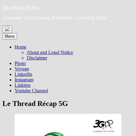
Skip
The Mike's P(a)lace
to
Consumer Tech, Gaming & Mobility, curated by Mike
content
Menu
Home
About and Legal Notice
Disclaimer
Photo
Voyage
LinkedIn
Instagram
Linktree
Youtube Channel
Le Thread Récap 5G