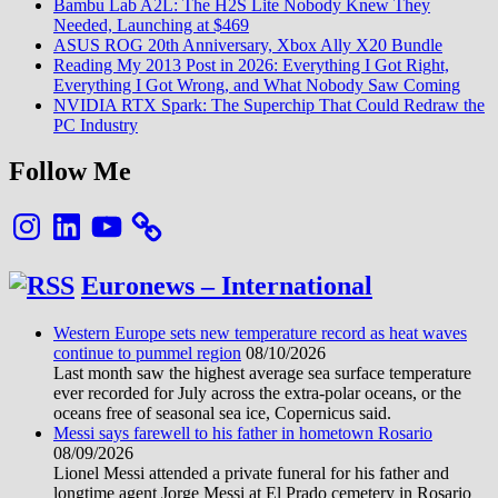
Bambu Lab A2L: The H2S Lite Nobody Knew They
Needed, Launching at $469
ASUS ROG 20th Anniversary, Xbox Ally X20 Bundle
Reading My 2013 Post in 2026: Everything I Got Right,
Everything I Got Wrong, and What Nobody Saw Coming
NVIDIA RTX Spark: The Superchip That Could Redraw the
PC Industry
Follow Me
Instagram
LinkedIn
YouTube
Euronews – International
Western Europe sets new temperature record as heat waves
continue to pummel region
08/10/2026
Last month saw the highest average sea surface temperature
ever recorded for July across the extra-polar oceans, or the
oceans free of seasonal sea ice, Copernicus said.
Messi says farewell to his father in hometown Rosario
08/09/2026
Lionel Messi attended a private funeral for his father and
longtime agent Jorge Messi at El Prado cemetery in Rosario