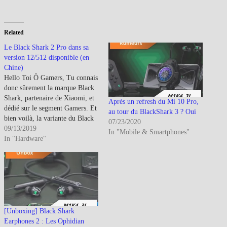
Related
Le Black Shark 2 Pro dans sa
version 12/512 disponible (en
Chine)
Hello Toi Ô Gamers, Tu connais
donc sûrement la marque Black
Shark, partenaire de Xiaomi, et
Après un refresh du Mi 10 Pro,
dédié sur le segment Gamers. Et
au tour du BlackShark 3 ? Oui
bien voilà, la variante du Black
07/23/2020
Shark 2 Pro en 12Go/512Go est
09/13/2019
In "Mobile & Smartphones"
enfin disponible et s'habille d'un
In "Hardware"
beau blanc Gris/Glacier. Pour les
retardaires, la liste de ses
caractéristiques…
[Unboxing] Black Shark
Earphones 2 : Les Ophidian