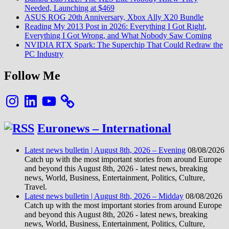
Needed, Launching at $469
ASUS ROG 20th Anniversary, Xbox Ally X20 Bundle
Reading My 2013 Post in 2026: Everything I Got Right,
Everything I Got Wrong, and What Nobody Saw Coming
NVIDIA RTX Spark: The Superchip That Could Redraw the
PC Industry
Follow Me
Instagram
LinkedIn
YouTube
Euronews – International
Latest news bulletin | August 8th, 2026 – Evening
08/08/2026
Catch up with the most important stories from around Europe
and beyond this August 8th, 2026 - latest news, breaking
news, World, Business, Entertainment, Politics, Culture,
Travel.
Latest news bulletin | August 8th, 2026 – Midday
08/08/2026
Catch up with the most important stories from around Europe
and beyond this August 8th, 2026 - latest news, breaking
news, World, Business, Entertainment, Politics, Culture,