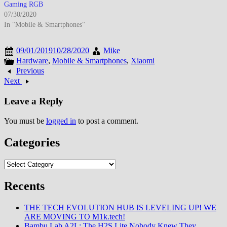
Gaming RGB
07/30/2020
In "Mobile & Smartphones"
09/01/2019
10/28/2020
Mike
Hardware
,
Mobile & Smartphones
,
Xiaomi
Previous
Next
Leave a Reply
You must be
logged in
to post a comment.
Categories
Categories
Recents
THE TECH EVOLUTION HUB IS LEVELING UP! WE
ARE MOVING TO M1k.tech!
Bambu Lab A2L: The H2S Lite Nobody Knew They