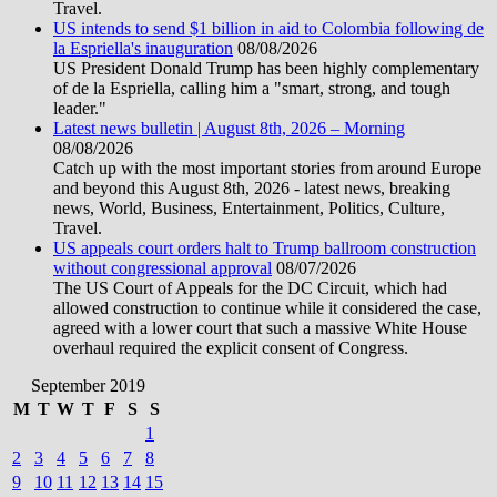
Travel.
US intends to send $1 billion in aid to Colombia following de
la Espriella's inauguration
08/08/2026
US President Donald Trump has been highly complementary
of de la Espriella, calling him a "smart, strong, and tough
leader."
Latest news bulletin | August 8th, 2026 – Morning
08/08/2026
Catch up with the most important stories from around Europe
and beyond this August 8th, 2026 - latest news, breaking
news, World, Business, Entertainment, Politics, Culture,
Travel.
US appeals court orders halt to Trump ballroom construction
without congressional approval
08/07/2026
The US Court of Appeals for the DC Circuit, which had
allowed construction to continue while it considered the case,
agreed with a lower court that such a massive White House
overhaul required the explicit consent of Congress.
September 2019
M
T
W
T
F
S
S
1
2
3
4
5
6
7
8
9
10
11
12
13
14
15