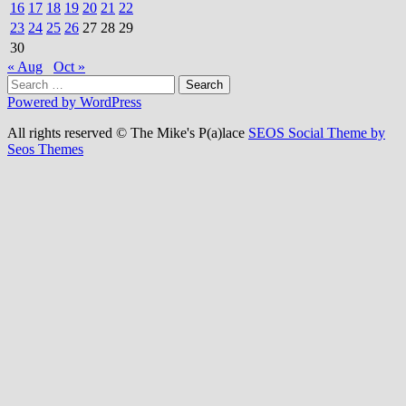
16
17
18
19
20
21
22
23
24
25
26
27
28
29
30
« Aug
Oct »
Search
for:
Powered by WordPress
All rights reserved © The Mike's P(a)lace
SEOS Social Theme by
Seos Themes