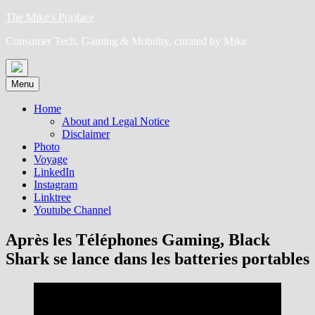
Skip
The Mike's P(a)lace
to
Consumer Tech, Gaming & Mobility, curated by Mike
content
Menu
Home
About and Legal Notice
Disclaimer
Photo
Voyage
LinkedIn
Instagram
Linktree
Youtube Channel
Après les Téléphones Gaming, Black
Shark se lance dans les batteries portables