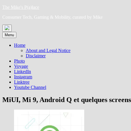
Skip
The Mike's P(a)lace
to
Consumer Tech, Gaming & Mobility, curated by Mike
content
Menu
Home
About and Legal Notice
Disclaimer
Photo
Voyage
LinkedIn
Instagram
Linktree
Youtube Channel
MiUI, Mi 9, Android Q et quelques screens