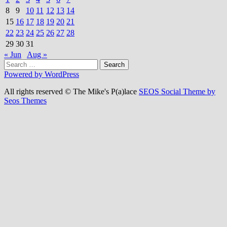
8
9
10
11
12
13
14
15
16
17
18
19
20
21
22
23
24
25
26
27
28
29
30
31
« Jun
Aug »
Search
for:
Powered by WordPress
All rights reserved © The Mike's P(a)lace
SEOS Social Theme by
Seos Themes