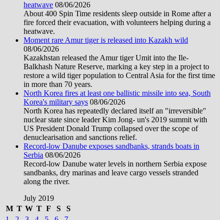
heatwave
08/06/2026
About 400 Spin Time residents sleep outside in Rome after a
fire forced their evacuation, with volunteers helping during a
heatwave.
Moment rare Amur tiger is released into Kazakh wild
08/06/2026
Kazakhstan released the Amur tiger Umit into the Ile-
Balkhash Nature Reserve, marking a key step in a project to
restore a wild tiger population to Central Asia for the first time
in more than 70 years.
North Korea fires at least one ballistic missile into sea, South
Korea's military says
08/06/2026
North Korea has repeatedly declared itself an "irreversible"
nuclear state since leader Kim Jong- un's 2019 summit with
US President Donald Trump collapsed over the scope of
denuclearisation and sanctions relief.
Record-low Danube exposes sandbanks, strands boats in
Serbia
08/06/2026
Record-low Danube water levels in northern Serbia expose
sandbanks, dry marinas and leave cargo vessels stranded
along the river.
July 2019
M
T
W
T
F
S
S
1
2
3
4
5
6
7