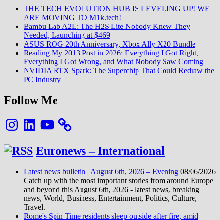
THE TECH EVOLUTION HUB IS LEVELING UP! WE
ARE MOVING TO M1k.tech!
Bambu Lab A2L: The H2S Lite Nobody Knew They
Needed, Launching at $469
ASUS ROG 20th Anniversary, Xbox Ally X20 Bundle
Reading My 2013 Post in 2026: Everything I Got Right,
Everything I Got Wrong, and What Nobody Saw Coming
NVIDIA RTX Spark: The Superchip That Could Redraw the
PC Industry
Follow Me
Instagram
LinkedIn
YouTube
Euronews – International
Latest news bulletin | August 6th, 2026 – Evening
08/06/2026
Catch up with the most important stories from around Europe
and beyond this August 6th, 2026 - latest news, breaking
news, World, Business, Entertainment, Politics, Culture,
Travel.
Rome's Spin Time residents sleep outside after fire, amid