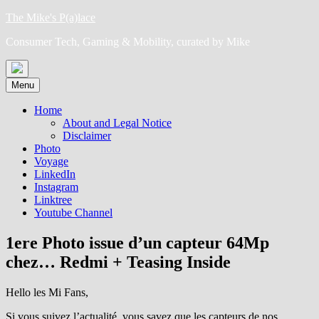
Skip
The Mike's P(a)lace
to
Consumer Tech, Gaming & Mobility, curated by Mike
content
Menu
Home
About and Legal Notice
Disclaimer
Photo
Voyage
LinkedIn
Instagram
Linktree
Youtube Channel
1ere Photo issue d’un capteur 64Mp
chez… Redmi + Teasing Inside
Hello les Mi Fans,
Si vous suivez l’actualité, vous savez que les capteurs de nos