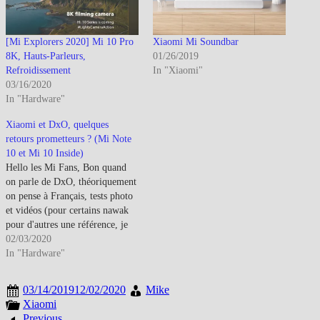
[Mi Explorers 2020] Mi 10 Pro
Xiaomi Mi Soundbar
8K, Hauts-Parleurs,
01/26/2019
Refroidissement
In "Xiaomi"
03/16/2020
In "Hardware"
Xiaomi et DxO, quelques
retours prometteurs ? (Mi Note
10 et Mi 10 Inside)
Hello les Mi Fans, Bon quand
on parle de DxO, théoriquement
on pense à Français, tests photo
et vidéos (pour certains nawak
pour d'autres une référence, je
ne rentrerai pas dans ce débat
02/03/2020
^^). Sauf que depuis Octobre de
In "Hardware"
l'année dernière, DxO s'occupe
aussi de la partie Audio. Donc
03/14/2019
12/02/2020
Mike
voilà à date…
Xiaomi
Previous