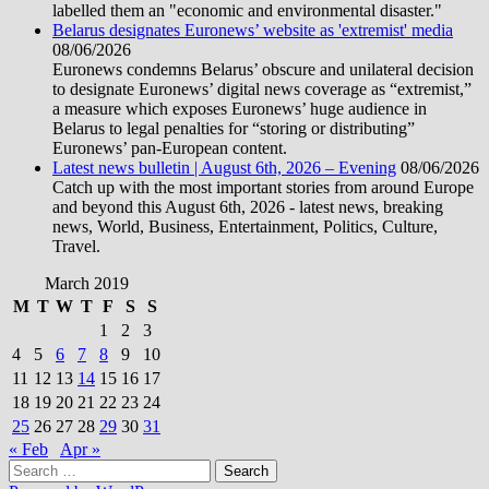
labelled them an "economic and environmental disaster."
Belarus designates Euronews’ website as 'extremist' media
08/06/2026
Euronews condemns Belarus’ obscure and unilateral decision
to designate Euronews’ digital news coverage as “extremist,”
a measure which exposes Euronews’ huge audience in
Belarus to legal penalties for “storing or distributing”
Euronews’ pan-European content.
Latest news bulletin | August 6th, 2026 – Evening
08/06/2026
Catch up with the most important stories from around Europe
and beyond this August 6th, 2026 - latest news, breaking
news, World, Business, Entertainment, Politics, Culture,
Travel.
March 2019
M
T
W
T
F
S
S
1
2
3
4
5
6
7
8
9
10
11
12
13
14
15
16
17
18
19
20
21
22
23
24
25
26
27
28
29
30
31
« Feb
Apr »
Search
for: