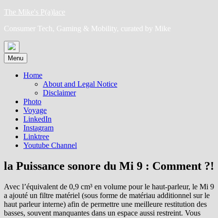
Skip
The Mike's P(a)lace
to
Consumer Tech, Gaming & Mobility, curated by Mike
content
Menu
Home
About and Legal Notice
Disclaimer
Photo
Voyage
LinkedIn
Instagram
Linktree
Youtube Channel
la Puissance sonore du Mi 9 : Comment ?!
Avec l’équivalent de 0,9 cm³ en volume pour le haut-parleur, le Mi 9
a ajouté un filtre matériel (sous forme de matériau additionnel sur le
haut parleur interne) afin de permettre une meilleure restitution des
basses, souvent manquantes dans un espace aussi restreint. Vous