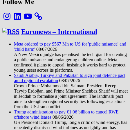
Follow Me
Instagram
LinkedIn
YouTube
Euronews – International
Meta ordered to pay $567 Mn to US for 'public nuisance' and
'child harm'
08/07/2026
A New Mexico judge has penalised the tech giant for creating
a public nuisance and endangering children online. Meta
confirmed it plans to appeal, insisting it works hard to protect
young users across its platforms.
Saudi Arabia, Turkiye and Pakistan to sign joint defence pact
amid regional escalation
08/07/2026
Crown Prince Mohammed bin Salman, President Recep
Tayyip Erdoğan, and Prime Minister Shehbaz Sharif will meet
in Jeddah to formalise a joint agreement. The landmark pact
aims to strengthen regional security ties following escalations
from the US-Iran conflict.
Trump administration to pay €1.06 billion to cancel RWE
offshore wind leases
08/06/2026
US President Donald Trump, long a critic of wind energy, has
repeatedly dismissed wind turbines as unsightly and has