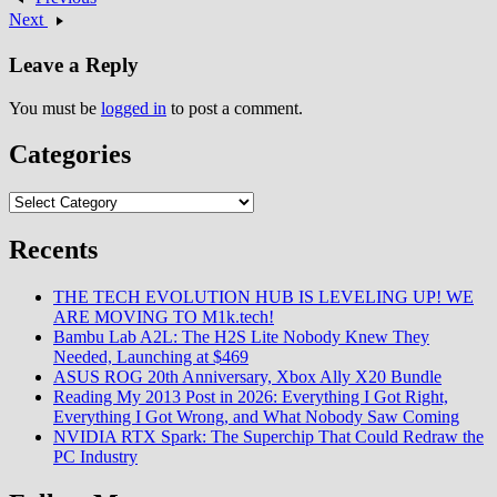
Next
Leave a Reply
You must be
logged in
to post a comment.
Categories
Categories
Recents
THE TECH EVOLUTION HUB IS LEVELING UP! WE
ARE MOVING TO M1k.tech!
Bambu Lab A2L: The H2S Lite Nobody Knew They
Needed, Launching at $469
ASUS ROG 20th Anniversary, Xbox Ally X20 Bundle
Reading My 2013 Post in 2026: Everything I Got Right,
Everything I Got Wrong, and What Nobody Saw Coming
NVIDIA RTX Spark: The Superchip That Could Redraw the
PC Industry