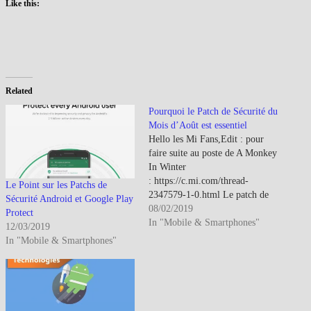
Like this:
Related
Pourquoi le Patch de Sécurité du
Mois d’Août est essentiel
Hello les Mi Fans,Edit : pour
faire suite au poste de A Monkey
In Winter
: https://c.mi.com/thread-
Le Point sur les Patchs de
2347579-1-0.html Le patch de
Sécurité Android et Google Play
sécurité d'Android pour le mois
08/02/2019
Protect
d'août corrige deux
In "Mobile & Smartphones"
12/03/2019
vulnérabilités touchant certains
In "Mobile & Smartphones"
SoC de Qualcomm et qui
permettaient d'accéder aux
appareils mobiles via leur
connexion sans fil WiFi et
modem cellulaire. Baptisée…