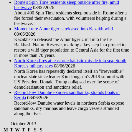
Rome's Spin Time residents sleep outside after fire, amid
heatwave
08/06/2026
About 400 Spin Time residents sleep outside in Rome after a
fire forced their evacuation, with volunteers helping during a
heatwave.
Moment rare Amur tiger is released into Kazakh wild
08/06/2026
Kazakhstan released the Amur tiger Umit into the Ile-
Balkhash Nature Reserve, marking a key step in a project to
restore a wild tiger population to Central Asia for the first time
in more than 70 years.
North Korea fires at least one ballistic missile into sea, South
Korea's military says
08/06/2026
North Korea has repeatedly declared itself an "irreversible"
nuclear state since leader Kim Jong- un's 2019 summit with
US President Donald Trump collapsed over the scope of
denuclearisation and sanctions relief.
Record-low Danube exposes sandbanks, strands boats in
Serbia
08/06/2026
Record-low Danube water levels in northern Serbia expose
sandbanks, dry marinas and leave cargo vessels stranded
along the river.
October 2013
M
T
W
T
F
S
S