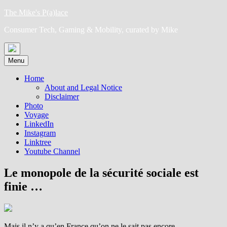
Skip
The Mike's P(a)lace
to
Consumer Tech, Gaming & Mobility, curated by Mike
content
Menu
Home
About and Legal Notice
Disclaimer
Photo
Voyage
LinkedIn
Instagram
Linktree
Youtube Channel
Le monopole de la sécurité sociale est
finie …
Mais il n’y a qu’en France qu’on ne le sait pas encore.