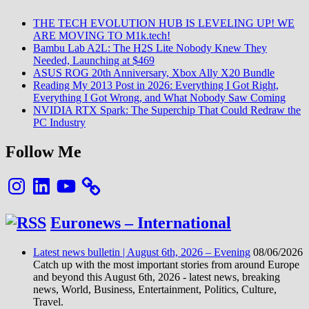
THE TECH EVOLUTION HUB IS LEVELING UP! WE
ARE MOVING TO M1k.tech!
Bambu Lab A2L: The H2S Lite Nobody Knew They
Needed, Launching at $469
ASUS ROG 20th Anniversary, Xbox Ally X20 Bundle
Reading My 2013 Post in 2026: Everything I Got Right,
Everything I Got Wrong, and What Nobody Saw Coming
NVIDIA RTX Spark: The Superchip That Could Redraw the
PC Industry
Follow Me
Instagram
LinkedIn
YouTube
Euronews – International
Latest news bulletin | August 6th, 2026 – Evening
08/06/2026
Catch up with the most important stories from around Europe
and beyond this August 6th, 2026 - latest news, breaking
news, World, Business, Entertainment, Politics, Culture,
Travel.