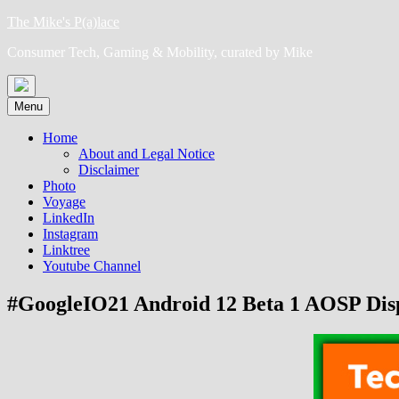
Skip
The Mike's P(a)lace
to
Consumer Tech, Gaming & Mobility, curated by Mike
content
Menu
Home
About and Legal Notice
Disclaimer
Photo
Voyage
LinkedIn
Instagram
Linktree
Youtube Channel
#GoogleIO21 Android 12 Beta 1 AOSP Dis