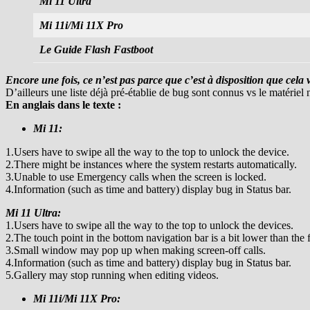
Mi 11 Ultra
Mi 11i/Mi 11X Pro
Le Guide Flash Fastboot
Encore une fois, ce n’est pas parce que c’est à disposition que cela v
D’ailleurs une liste déjà pré-établie de bug sont connus vs le matériel
En anglais dans le texte :
Mi 11:
1.Users have to swipe all the way to the top to unlock the device.
2.There might be instances where the system restarts automatically.
3.Unable to use Emergency calls when the screen is locked.
4.Information (such as time and battery) display bug in Status bar.
Mi 11 Ultra:
1.Users have to swipe all the way to the top to unlock the devices.
2.The touch point in the bottom navigation bar is a bit lower than the 
3.Small window may pop up when making screen-off calls.
4.Information (such as time and battery) display bug in Status bar.
5.Gallery may stop running when editing videos.
Mi 11i/Mi 11X Pro: