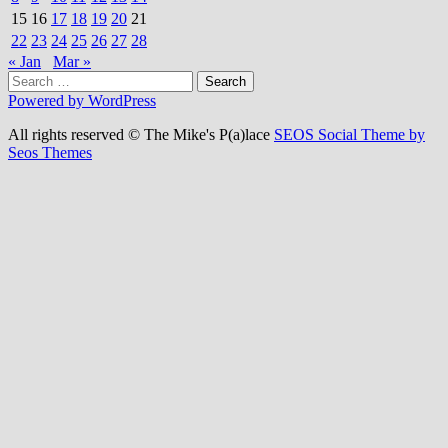
15
16
17
18
19
20
21
22
23
24
25
26
27
28
« Jan
Mar »
Search
for:
Powered by WordPress
All rights reserved © The Mike's P(a)lace
SEOS Social Theme by
Seos Themes