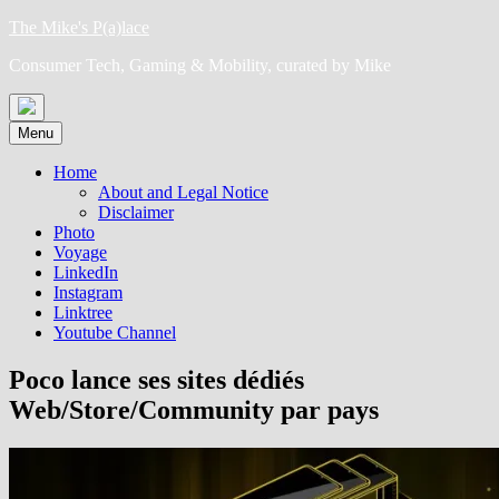
Skip
The Mike's P(a)lace
to
Consumer Tech, Gaming & Mobility, curated by Mike
content
Menu
Home
About and Legal Notice
Disclaimer
Photo
Voyage
LinkedIn
Instagram
Linktree
Youtube Channel
Poco lance ses sites dédiés
Web/Store/Community par pays