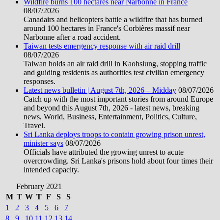
Wildfire burns 100 hectares near Narbonne in France
08/07/2026
Canadairs and helicopters battle a wildfire that has burned
around 100 hectares in France's Corbières massif near
Narbonne after a road accident.
Taiwan tests emergency response with air raid drill
08/07/2026
Taiwan holds an air raid drill in Kaohsiung, stopping traffic
and guiding residents as authorities test civilian emergency
responses.
Latest news bulletin | August 7th, 2026 – Midday
08/07/2026
Catch up with the most important stories from around Europe
and beyond this August 7th, 2026 - latest news, breaking
news, World, Business, Entertainment, Politics, Culture,
Travel.
Sri Lanka deploys troops to contain growing prison unrest,
minister says
08/07/2026
Officials have attributed the growing unrest to acute
overcrowding. Sri Lanka's prisons hold about four times their
intended capacity.
February 2021
M
T
W
T
F
S
S
1
2
3
4
5
6
7
8
9
10
11
12
13
14