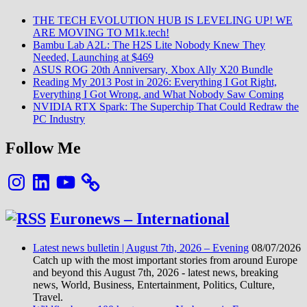
THE TECH EVOLUTION HUB IS LEVELING UP! WE
ARE MOVING TO M1k.tech!
Bambu Lab A2L: The H2S Lite Nobody Knew They
Needed, Launching at $469
ASUS ROG 20th Anniversary, Xbox Ally X20 Bundle
Reading My 2013 Post in 2026: Everything I Got Right,
Everything I Got Wrong, and What Nobody Saw Coming
NVIDIA RTX Spark: The Superchip That Could Redraw the
PC Industry
Follow Me
Instagram
LinkedIn
YouTube
Euronews – International
Latest news bulletin | August 7th, 2026 – Evening
08/07/2026
Catch up with the most important stories from around Europe
and beyond this August 7th, 2026 - latest news, breaking
news, World, Business, Entertainment, Politics, Culture,
Travel.