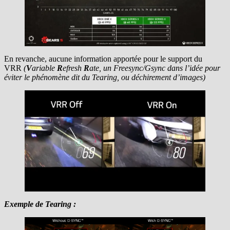
En revanche, aucune information apportée pour le support du
VRR
(
V
ariable
R
efresh
R
ate, un Freesync/Gsync dans l’idée pour
éviter le phénomène dit du Tearing, ou déchirement d’images)
Exemple de Tearing :