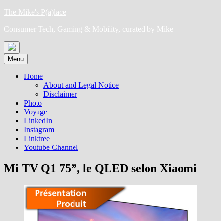
Skip
The Mike's P(a)lace
to
Consumer Tech, Gaming & Mobility, curated by Mike
content
Menu
Home
About and Legal Notice
Disclaimer
Photo
Voyage
LinkedIn
Instagram
Linktree
Youtube Channel
Mi TV Q1 75”, le QLED selon Xiaomi