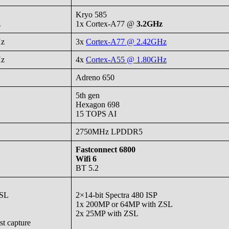
Kryo 585
z
1x Cortex-A77 @
3.2GHz
z
3x
Cortex-A77 @ 2.42GHz
Hz
4x
Cortex-A55 @ 1.80GHz
Adreno 650
5th gen
Hexagon 698
15 TOPS AI
2750MHz LPDDR5
Fastconnect 6800
Wifi 6
BT 5.2
ZSL
2×14-bit Spectra 480 ISP
1x 200MP or 64MP with ZSL
2x 25MP with ZSL
t capture