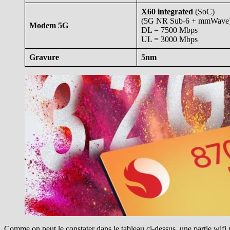
X60 integrated
(SoC)
(5G NR Sub-6 + mmWave
Modem 5G
DL = 7500 Mbps
UL = 3000 Mbps
Gravure
5nm
Comme on peut le constater dans le tableau ci-dessus, une partie wi