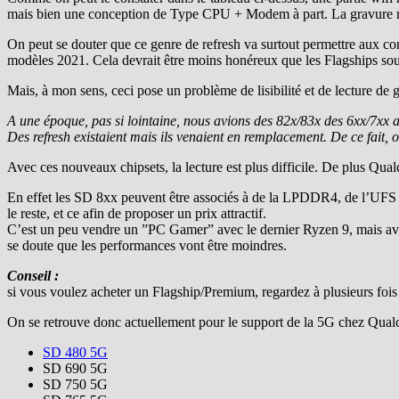
mais bien une conception de Type CPU + Modem à part. La gravure re
On peut se douter que ce genre de refresh va surtout permettre aux con
modèles 2021. Cela devrait être moins honéreux que les Flagships so
Mais, à mon sens, ceci pose un problème de lisibilité et de lecture de g
A une époque, pas si lointaine, nous avions des 82x/83x des 6xx/7xx
Des refresh existaient mais ils venaient en remplacement. De ce fait, 
Avec ces nouveaux chipsets, la lecture est plus difficile. De plus Qu
En effet les SD 8xx peuvent être associés à de la LPDDR4, de l’UFS 
le reste, et ce afin de proposer un prix attractif.
C’est un peu vendre un ”PC Gamer” avec le dernier Ryzen 9, mais 
se doute que les performances vont être moindres.
Conseil :
si vous voulez acheter un Flagship/Premium, regardez à plusieurs fois le
On se retrouve donc actuellement pour le support de la 5G chez Qua
SD 480 5G
SD 690 5G
SD 750 5G