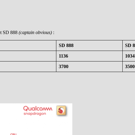
 et SD 888
(captain obvious)
:
SD 888
SD 8
1136
1034
3700
3500