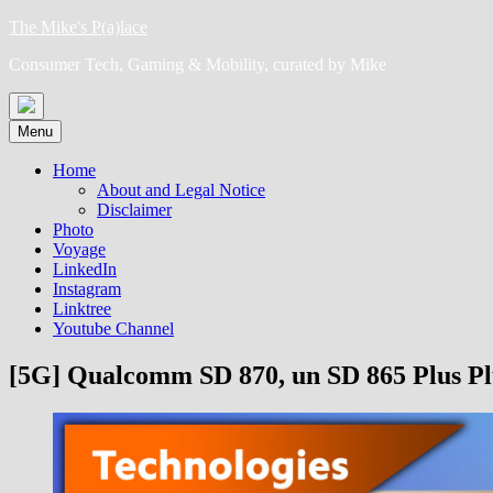
Skip
The Mike's P(a)lace
to
Consumer Tech, Gaming & Mobility, curated by Mike
content
Menu
Home
About and Legal Notice
Disclaimer
Photo
Voyage
LinkedIn
Instagram
Linktree
Youtube Channel
[5G] Qualcomm SD 870, un SD 865 Plus Pl