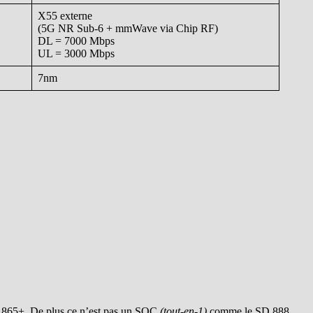
X55 externe
(5G NR Sub-6 + mmWave via Chip RF)
DL = 7000 Mbps
UL = 3000 Mbps
7nm
D 865+. De plus ce n’est pas un SOC
(tout-en-1)
comme le SD 888