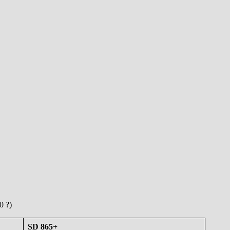
0 ?)
SD 865+