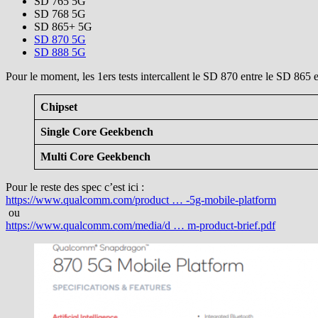
SD 765 5G
SD 768 5G
SD 865+ 5G
SD 870 5G
SD 888 5G
Pour le moment, les 1ers tests intercallent le SD 870 entre le SD 865
Chipset
Single Core Geekbench
Multi Core Geekbench
Pour le reste des spec c’est ici :
https://www.qualcomm.com/product … -5g-mobile-platform
ou
https://www.qualcomm.com/media/d … m-product-brief.pdf