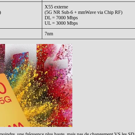
X55 externe
)
(5G NR Sub-6 + mmWave via Chip RF)
DL = 7000 Mbps
UL = 3000 Mbps
7nm
fi moindre, une fréquence plus haute, mais pas de changement VS les S