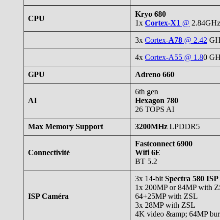
Kryo 680
CPU
1x
Cortex-X1
@
2.84GH
3x
Cortex-
A78
@ 2.42
GH
4x
Cortex-A55 @ 1.8
0 G
GPU
Adreno 660
6th gen
AI
Hexagon 780
26 TOPS AI
Max Memory Support
3200MHz
LPDDR5
Fastconnect 6900
Connectivité
Wifi 6E
BT 5.2
3x 14-bit
Spectra 580 ISP
1x 200MP or 84MP with 
ISP Caméra
64+25MP with ZSL
3x 28MP with ZSL
4K video &amp; 64MP burs