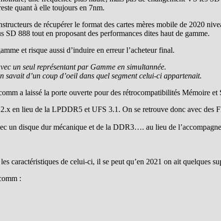
ste quant à elle toujours en 7nm.
structeurs de récupérer le format des cartes mères mobile de 2020 nivea
us SD 888 tout en proposant des performances dites haut de gamme.
amme et risque aussi d’induire en erreur l’acheteur final.
 avec un seul représentant par Gamme en simultannée.
on savait d’un coup d’oeil dans quel segment celui-ci appartenait.
alcomm a laissé la porte ouverte pour des rétrocompatibilités Mémoire e
2.x en lieu de la LPDDR5 et UFS 3.1. On se retrouve donc avec des Fl
avec un disque dur mécanique et de la DDR3…. au lieu de l’accompagn
s caractéristiques de celui-ci, il se peut qu’en 2021 on ait quelques sup
lcomm :