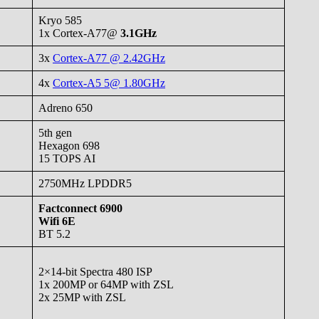
Kryo 585
1x Cortex-A77@
3.1GHz
3x
Cortex-A77 @ 2.42GHz
4x
Cortex-A5 5@ 1.80GHz
Adreno 650
5th gen
Hexagon 698
15 TOPS AI
2750MHz LPDDR5
Factconnect 6900
Wifi 6E
BT 5.2
2×14-bit Spectra 480 ISP
1x 200MP or 64MP with ZSL
2x 25MP with ZSL