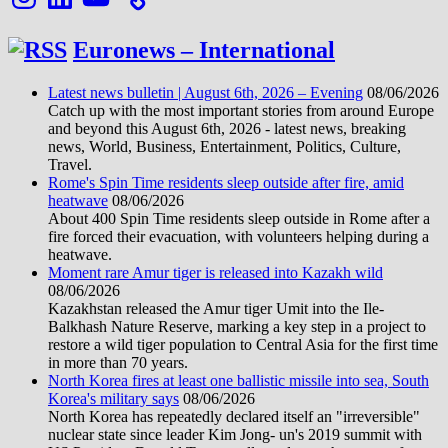
Euronews – International
Latest news bulletin | August 6th, 2026 – Evening
08/06/2026
Catch up with the most important stories from around Europe
and beyond this August 6th, 2026 - latest news, breaking
news, World, Business, Entertainment, Politics, Culture,
Travel.
Rome's Spin Time residents sleep outside after fire, amid
heatwave
08/06/2026
About 400 Spin Time residents sleep outside in Rome after a
fire forced their evacuation, with volunteers helping during a
heatwave.
Moment rare Amur tiger is released into Kazakh wild
08/06/2026
Kazakhstan released the Amur tiger Umit into the Ile-
Balkhash Nature Reserve, marking a key step in a project to
restore a wild tiger population to Central Asia for the first time
in more than 70 years.
North Korea fires at least one ballistic missile into sea, South
Korea's military says
08/06/2026
North Korea has repeatedly declared itself an "irreversible"
nuclear state since leader Kim Jong- un's 2019 summit with