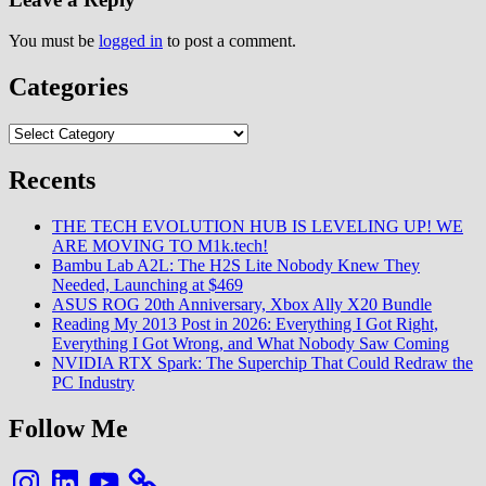
You must be
logged in
to post a comment.
Categories
Categories
Recents
THE TECH EVOLUTION HUB IS LEVELING UP! WE
ARE MOVING TO M1k.tech!
Bambu Lab A2L: The H2S Lite Nobody Knew They
Needed, Launching at $469
ASUS ROG 20th Anniversary, Xbox Ally X20 Bundle
Reading My 2013 Post in 2026: Everything I Got Right,
Everything I Got Wrong, and What Nobody Saw Coming
NVIDIA RTX Spark: The Superchip That Could Redraw the
PC Industry
Follow Me
Instagram
LinkedIn
YouTube