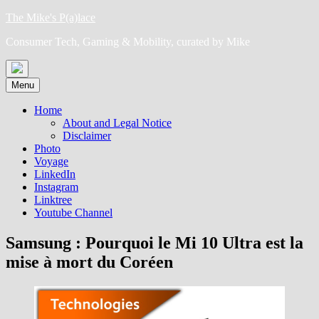
Skip
The Mike's P(a)lace
to
Consumer Tech, Gaming & Mobility, curated by Mike
content
Menu
Home
About and Legal Notice
Disclaimer
Photo
Voyage
LinkedIn
Instagram
Linktree
Youtube Channel
Samsung : Pourquoi le Mi 10 Ultra est la
mise à mort du Coréen