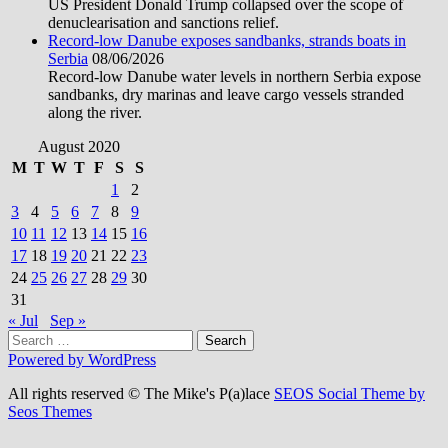
US President Donald Trump collapsed over the scope of
denuclearisation and sanctions relief.
Record-low Danube exposes sandbanks, strands boats in
Serbia
08/06/2026
Record-low Danube water levels in northern Serbia expose
sandbanks, dry marinas and leave cargo vessels stranded
along the river.
August 2020
M
T
W
T
F
S
S
1
2
3
4
5
6
7
8
9
10
11
12
13
14
15
16
17
18
19
20
21
22
23
24
25
26
27
28
29
30
31
« Jul
Sep »
Search
for:
Powered by WordPress
All rights reserved © The Mike's P(a)lace
SEOS Social Theme by
Seos Themes