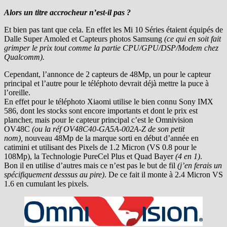
Alors un titre accrocheur n’est-il pas ?
Et bien pas tant que cela. En effet les Mi 10 Séries étaient équipés de
Dalle Super Amoled et Capteurs photos Samsung
(ce qui en soit fait
grimper le prix tout comme la partie CPU/GPU/DSP/Modem chez
Qualcomm).
Cependant, l’annonce de 2 capteurs de 48Mp, un pour le capteur
principal et l’autre pour le téléphoto devrait déjà mettre la puce à
l’oreille.
En effet pour le téléphoto Xiaomi utilise le bien connu Sony IMX
586, dont les stocks sont encore importants et dont le prix est
plancher, mais pour le capteur principal c’est le Omnivision
OV48C
(ou la réf OV48C40-GA5A-002A-Z de son petit
nom),
nouveau 48Mp de la marque sorti en début d’année en
catimini et utilisant des Pixels de 1.2 Micron (VS 0.8 pour le
108Mp), la Technologie PureCel Plus et Quad Bayer
(4 en 1)
.
Bon il en utilise d’autres mais ce n’est pas le but de fil
(j’en ferais un
spécifiquement desssus au pire)
. De ce fait il monte à 2.4 Micron VS
1.6 en cumulant les pixels.