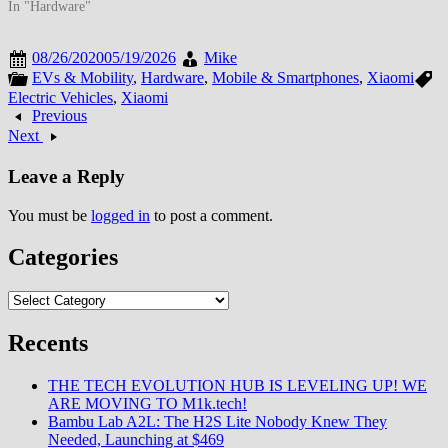
sorti, le Mi A3 a vu son code
In "Hardware"
source (concernant son noyau ou
Kernel en anglais) publié sur le
08/26/2020
05/19/2026
Mike
site Github. Grâce à cela,…
EVs & Mobility
,
Hardware
,
Mobile & Smartphones
,
Xiaomi
Electric Vehicles
,
Xiaomi
Previous
Next
Leave a Reply
You must be
logged in
to post a comment.
Categories
Categories
Recents
THE TECH EVOLUTION HUB IS LEVELING UP! WE
ARE MOVING TO M1k.tech!
Bambu Lab A2L: The H2S Lite Nobody Knew They
Needed, Launching at $469