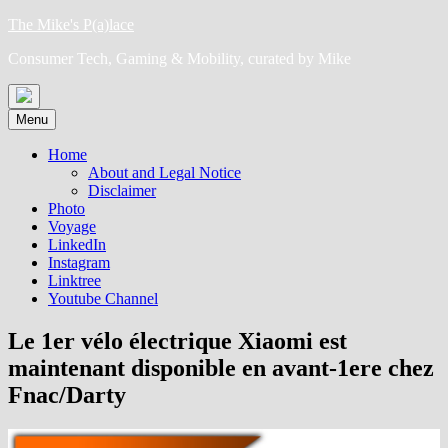
Skip
The Mike's P(a)lace
to
Consumer Tech, Gaming & Mobility, curated by Mike
content
Menu
Home
About and Legal Notice
Disclaimer
Photo
Voyage
LinkedIn
Instagram
Linktree
Youtube Channel
Le 1er vélo électrique Xiaomi est
maintenant disponible en avant-1ere chez
Fnac/Darty