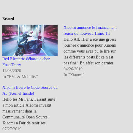
Related
Xiaomi annonce le financement
réussi du nouveau Himo T1
Hello All, Hier a été une grosse
journée d'annonce pour Xiaomi
comme vous avez pu le lire sur
les differents posts.Et ce n'est
Red Electeric débarque chez
pas fini ! En effet son dernier
Fnac/Darty
projet de Crownfunding en
04/26/2019
11/06/2020
partenariat avec Himo a atteint
In "Xiaomi"
In "EVs & Mobility"
ses objectifs. Nous voilà donc
avec nouveau cyclomoteur
Xiaomi libére le Code Source du
électrique à longue…
A3 (Kernel Inside)
Hello les Mi Fans, Faisant suite
à mon article Xiaomi investit
massivement dans la
Communauté Open Source,
Xiaomi a l'air de tenir ses
promesses sur le sujet. A peine
07/27/2019