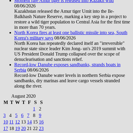
Moment rare Amur tiger is released into Kazakh wild
08/06/2026
Kazakhstan released the Amur tiger Umit into the Ile-
Balkhash Nature Reserve, marking a key step in a project to
restore a wild tiger population to Central Asia for the first time
in more than 70 years.
North Korea fires at least one ballistic missile into sea, South
Korea's military says
08/06/2026
North Korea has repeatedly declared itself an "irreversible"
nuclear state since leader Kim Jong- un's 2019 summit with
US President Donald Trump collapsed over the scope of
denuclearisation and sanctions relief.
Record-low Danube exposes sandbanks, strands boats in
Serbia
08/06/2026
Record-low Danube water levels in northern Serbia expose
sandbanks, dry marinas and leave cargo vessels stranded
along the river.
August 2020
M
T
W
T
F
S
S
1
2
3
4
5
6
7
8
9
10
11
12
13
14
15
16
17
18
19
20
21
22
23