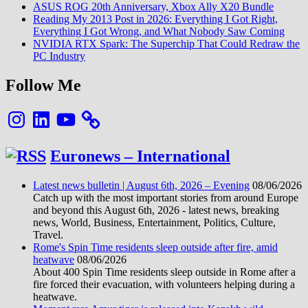
ASUS ROG 20th Anniversary, Xbox Ally X20 Bundle
Reading My 2013 Post in 2026: Everything I Got Right,
Everything I Got Wrong, and What Nobody Saw Coming
NVIDIA RTX Spark: The Superchip That Could Redraw the
PC Industry
Follow Me
Instagram
LinkedIn
YouTube
Euronews – International
Latest news bulletin | August 6th, 2026 – Evening
08/06/2026
Catch up with the most important stories from around Europe
and beyond this August 6th, 2026 - latest news, breaking
news, World, Business, Entertainment, Politics, Culture,
Travel.
Rome's Spin Time residents sleep outside after fire, amid
heatwave
08/06/2026
About 400 Spin Time residents sleep outside in Rome after a
fire forced their evacuation, with volunteers helping during a
heatwave.