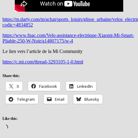
https://m.darty.com/m/achat/sports_loisirs/glisse_urbaine/velos_elect
codic=4834852
https://www.fnac.com/Velo-assistance-electrique-Xiaomi-Mi-Smart-
Pliable-250-W-Noir/a14807175/w-4
Le lien vers l’article de la Mi Community
https://c.mi.com/thread-3293105-1-0.html
Share this:
X
Facebook
LinkedIn
Telegram
Email
Bluesky
Like this:
Loading…