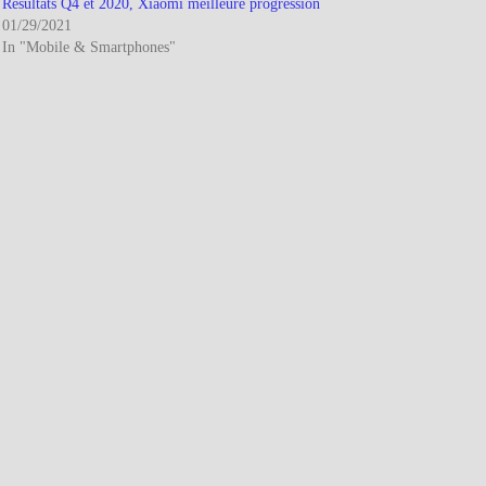
Résultats Q4 et 2020, Xiaomi meilleure progression
01/29/2021
In "Mobile & Smartphones"