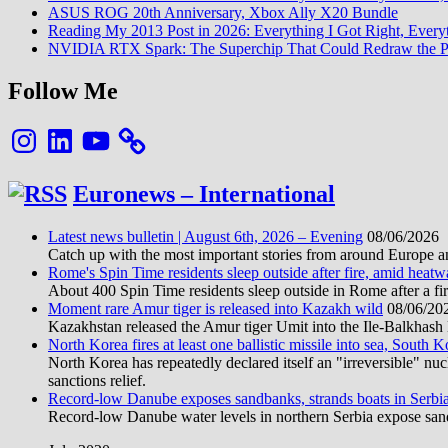
ASUS ROG 20th Anniversary, Xbox Ally X20 Bundle
Reading My 2013 Post in 2026: Everything I Got Right, Eve
NVIDIA RTX Spark: The Superchip That Could Redraw the P
Follow Me
Instagram
LinkedIn
YouTube
Euronews – International
Latest news bulletin | August 6th, 2026 – Evening
08/06/2026
Catch up with the most important stories from around Europe an
Rome's Spin Time residents sleep outside after fire, amid heat
About 400 Spin Time residents sleep outside in Rome after a fir
Moment rare Amur tiger is released into Kazakh wild
08/06/20
Kazakhstan released the Amur tiger Umit into the Ile-Balkhash Na
North Korea fires at least one ballistic missile into sea, South K
North Korea has repeatedly declared itself an "irreversible" n
sanctions relief.
Record-low Danube exposes sandbanks, strands boats in Serbi
Record-low Danube water levels in northern Serbia expose sandb