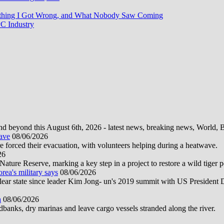
rything I Got Wrong, and What Nobody Saw Coming
C Industry
d beyond this August 6th, 2026 - latest news, breaking news, World, Bus
wave
08/06/2026
e forced their evacuation, with volunteers helping during a heatwave.
26
ture Reserve, marking a key step in a project to restore a wild tiger po
orea's military says
08/06/2026
uclear state since leader Kim Jong- un's 2019 summit with US President
a
08/06/2026
anks, dry marinas and leave cargo vessels stranded along the river.