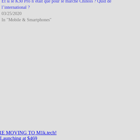
Et si le K30 Pro n’était que pour le marché Chinois ? Quid de
l’international ?
03/25/2020
In "Mobile & Smartphones"
E MOVING TO M1k.tech!
Launching at $469