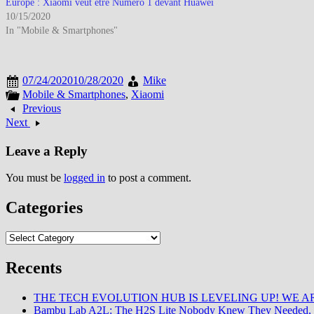
Europe : Xiaomi veut être Numéro 1 devant Huawei
10/15/2020
In "Mobile & Smartphones"
07/24/2020
10/28/2020
Mike
Mobile & Smartphones
,
Xiaomi
Previous
Next
Leave a Reply
You must be
logged in
to post a comment.
Categories
Categories
Recents
THE TECH EVOLUTION HUB IS LEVELING UP! WE AR
Bambu Lab A2L: The H2S Lite Nobody Knew They Needed, 