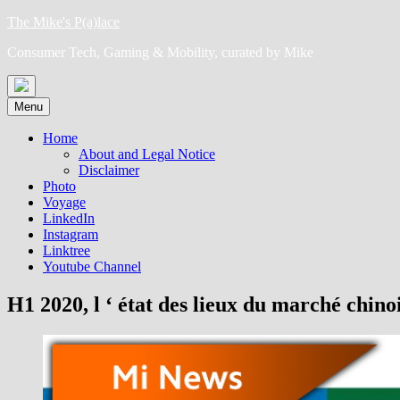
Skip
The Mike's P(a)lace
to
Consumer Tech, Gaming & Mobility, curated by Mike
content
Menu
Home
About and Legal Notice
Disclaimer
Photo
Voyage
LinkedIn
Instagram
Linktree
Youtube Channel
H1 2020, l ‘ état des lieux du marché chino