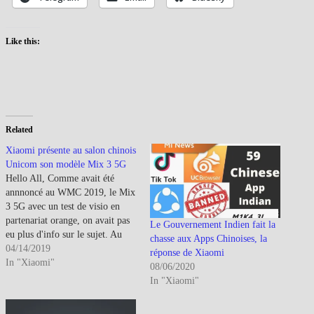
Like this:
Related
Xiaomi présente au salon chinois
Unicom son modèle Mix 3 5G
Hello All, Comme avait été
annnoncé au WMC 2019, le Mix
3 5G avec un test de visio en
partenariat orange, on avait pas
Le Gouvernement Indien fait la
eu plus d'info sur le sujet. Au
chasse aux Apps Chinoises, la
salon Unicom China, Xiaomi a
04/14/2019
réponse de Xiaomi
présenté officiellement le
In "Xiaomi"
08/06/2020
modèle 5G sur sa terre
In "Xiaomi"
natale.Pour rappel le Mix 3
5G…