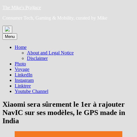
Skip
The Mike's P(a)lace
to
Consumer Tech, Gaming & Mobility, curated by Mike
content
Menu
Home
About and Legal Notice
Disclaimer
Photo
Voyage
LinkedIn
Instagram
Linktree
Youtube Channel
Xiaomi sera sûrement le 1er à rajouter
NavIC sur ses modèles, le GPS made in
India