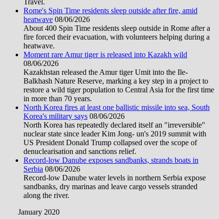
Travel.
Rome's Spin Time residents sleep outside after fire, amid
heatwave
08/06/2026
About 400 Spin Time residents sleep outside in Rome after a
fire forced their evacuation, with volunteers helping during a
heatwave.
Moment rare Amur tiger is released into Kazakh wild
08/06/2026
Kazakhstan released the Amur tiger Umit into the Ile-
Balkhash Nature Reserve, marking a key step in a project to
restore a wild tiger population to Central Asia for the first time
in more than 70 years.
North Korea fires at least one ballistic missile into sea, South
Korea's military says
08/06/2026
North Korea has repeatedly declared itself an "irreversible"
nuclear state since leader Kim Jong- un's 2019 summit with
US President Donald Trump collapsed over the scope of
denuclearisation and sanctions relief.
Record-low Danube exposes sandbanks, strands boats in
Serbia
08/06/2026
Record-low Danube water levels in northern Serbia expose
sandbanks, dry marinas and leave cargo vessels stranded
along the river.
January 2020