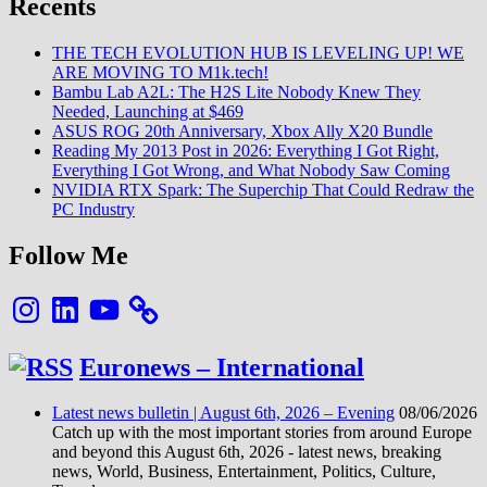
Recents
THE TECH EVOLUTION HUB IS LEVELING UP! WE
ARE MOVING TO M1k.tech!
Bambu Lab A2L: The H2S Lite Nobody Knew They
Needed, Launching at $469
ASUS ROG 20th Anniversary, Xbox Ally X20 Bundle
Reading My 2013 Post in 2026: Everything I Got Right,
Everything I Got Wrong, and What Nobody Saw Coming
NVIDIA RTX Spark: The Superchip That Could Redraw the
PC Industry
Follow Me
Instagram
LinkedIn
YouTube
Euronews – International
Latest news bulletin | August 6th, 2026 – Evening
08/06/2026
Catch up with the most important stories from around Europe
and beyond this August 6th, 2026 - latest news, breaking
news, World, Business, Entertainment, Politics, Culture,