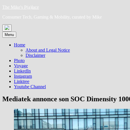
Skip
The Mike's P(a)lace
to
Consumer Tech, Gaming & Mobility, curated by Mike
content
Menu
Home
About and Legal Notice
Disclaimer
Photo
Voyage
LinkedIn
Instagram
Linktree
Youtube Channel
Mediatek annonce son SOC Dimensity 100