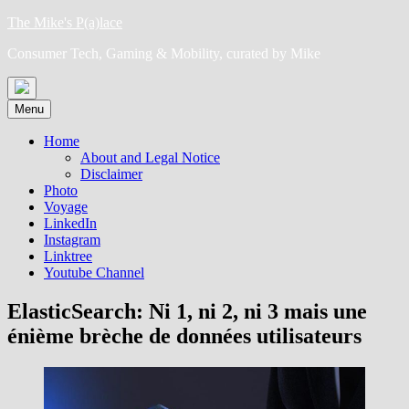
Skip
The Mike's P(a)lace
to
Consumer Tech, Gaming & Mobility, curated by Mike
content
Menu
Home
About and Legal Notice
Disclaimer
Photo
Voyage
LinkedIn
Instagram
Linktree
Youtube Channel
ElasticSearch: Ni 1, ni 2, ni 3 mais une
énième brèche de données utilisateurs