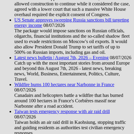
allowed construction to continue while it considered the case,
agreed with a lower court that such a massive White House
overhaul required the explicit consent of Congress.
US Senate approves sweeping Russia sanctions bill targeting
energy income
08/07/2026
The package would impose sanctions on Russian officials,
oligarchs, financial institutions and the so-called shadow fleet
used to evade restrictions on Moscow's oil exports. It would
also allow President Donald Trump to set tariffs of up to
500% on Russian imports, including gas and oil.
Latest news bulletin | August 7th, 2026 – Evening
08/07/2026
Catch up with the most important stories from around Europe
and beyond this August 7th, 2026 - latest news, breaking
news, World, Business, Entertainment, Politics, Culture,
Travel.
Wildfire burns 100 hectares near Narbonne in France
08/07/2026
Canadairs and helicopters battle a wildfire that has burned
around 100 hectares in France's Corbières massif near
Narbonne after a road accident.
Taiwan tests emergency response with air raid drill
08/07/2026
Taiwan holds an air raid drill in Kaohsiung, stopping traffic
and guiding residents as authorities test civilian emergency
responses.