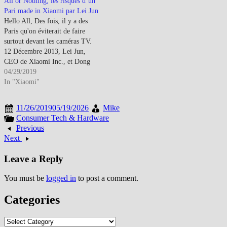
All or Nothing, les risques d’un
Pari made in Xiaomi par Lei Jun
Hello All, Des fois, il y a des
Paris qu'on éviterait de faire
surtout devant les caméras TV.
12 Décembre 2013, Lei Jun,
CEO de Xiaomi Inc., et Dong
Mingzhu, chairwoman de Gree
04/29/2019
Electric se retrouvent tous les 2
In "Xiaomi"
devant des millions de
téléspectateurs et l'improbable se
11/26/2019
05/19/2026
Mike
produit :Tous les…
Consumer Tech & Hardware
Previous
Next
Leave a Reply
You must be
logged in
to post a comment.
Categories
Categories