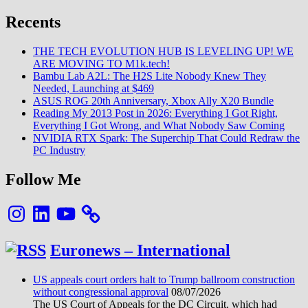
Recents
THE TECH EVOLUTION HUB IS LEVELING UP! WE
ARE MOVING TO M1k.tech!
Bambu Lab A2L: The H2S Lite Nobody Knew They
Needed, Launching at $469
ASUS ROG 20th Anniversary, Xbox Ally X20 Bundle
Reading My 2013 Post in 2026: Everything I Got Right,
Everything I Got Wrong, and What Nobody Saw Coming
NVIDIA RTX Spark: The Superchip That Could Redraw the
PC Industry
Follow Me
Instagram
LinkedIn
YouTube
Euronews – International
US appeals court orders halt to Trump ballroom construction
without congressional approval
08/07/2026
The US Court of Appeals for the DC Circuit, which had