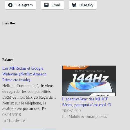
Telegram
Email
Bluesky
Like this:
Related
Les MI/Redmi et Google
Widevine (Netflix Amazon
Prime etc inside)
Hello la Communauté, Je viens
de regarder les compatibilités
DRM de mon Mix 2S Regardant
L’adaptiveSync des MI 10T
Netflix sur le téléphone, la
Séries, pourquoi c’est cool :D
qualité n'est pas au top. En
10/06/2020
vérifiant la compatibilité
06/01/2018
In "Mobile & Smartphones"
Widevine, je remarque qu'il est
In "Hardware"
niveau L3, le plus bas. Or quand