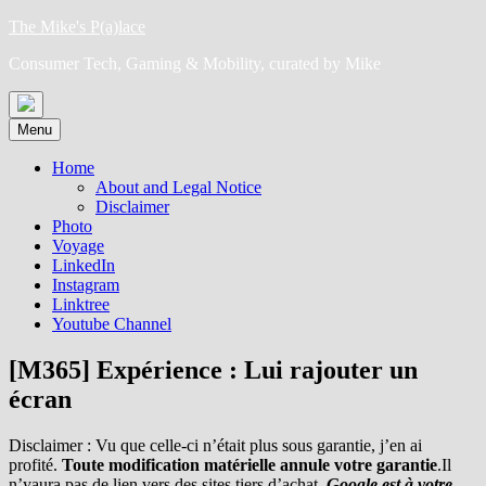
Skip
The Mike's P(a)lace
to
Consumer Tech, Gaming & Mobility, curated by Mike
content
Menu
Home
About and Legal Notice
Disclaimer
Photo
Voyage
LinkedIn
Instagram
Linktree
Youtube Channel
[M365] Expérience : Lui rajouter un
écran
Disclaimer : Vu que celle-ci n’était plus sous garantie, j’en ai
profité.
Toute modification matérielle annule votre garantie
.Il
n’yaura pas de lien vers des sites tiers d’achat,
Google est à votre