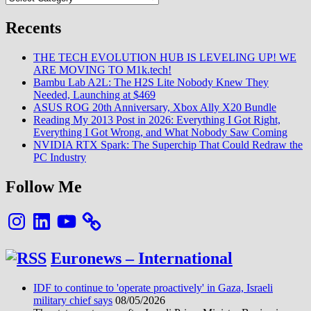
Recents
THE TECH EVOLUTION HUB IS LEVELING UP! WE
ARE MOVING TO M1k.tech!
Bambu Lab A2L: The H2S Lite Nobody Knew They
Needed, Launching at $469
ASUS ROG 20th Anniversary, Xbox Ally X20 Bundle
Reading My 2013 Post in 2026: Everything I Got Right,
Everything I Got Wrong, and What Nobody Saw Coming
NVIDIA RTX Spark: The Superchip That Could Redraw the
PC Industry
Follow Me
Instagram
LinkedIn
YouTube
Euronews – International
IDF to continue to 'operate proactively' in Gaza, Israeli
military chief says
08/05/2026