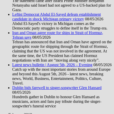
The statement came after Israeli Prime Minister Benjamin
Netanyahu said Israel had not agreed to a US-backed plan for
Gaza.
Leftist Democrat Abdul El-Sayed defeats establishment
candidate in shock Michigan primary victory
08/05/2026
Abdul El-Sayed's victory in Michigan comes as the
Democratic party struggles to define itself in the Trump era.
Iran and Oman agree route for ships in Strait of Hormuz,
Tehran says
08/05/2026
Tehran has announced that Iran and Oman have agreed on the
geographic route for shipping through the Strait of Hormuz,
claiming that the US was not involved in the agreement. At
the same time, the US President has claimed Hormuz
negotiations with Iran are “moving along very nicely”.
Latest news bulletin | August 5th, 2026 – Evening
08/05/2026
Catch up with the most important stories from around Europe
and beyond this August 5th, 2026 - latest news, breaking
news, World, Business, Entertainment, Politics, Culture,
Travel.
Dublin bids farewell to singer-songwriter Glen Hansard
08/05/2026
Hundreds gather in Dublin to honour Glen Hansard as
musicians, actors and fans pay tribute during the singer-
songwriter's funeral service