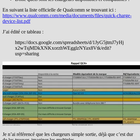
En suivant la liste officielle de Qualcomm se trouvant ici :
https://www.qualcomm.com/media/documents/files/quick-charge-
device-list.pdf
J’ai édité ce tableau :
https://docs.google.com/spreadsheets/d/1JyG5jtmJ7yHj
x2wTsjMDkXNKxorzhWEgglzNYax8Vtk/edit?
usp=sharing
Je n’ai référencé que les chargeurs simple sortie, déjà que c’est dur
de les trouver, imaginer les multiples …