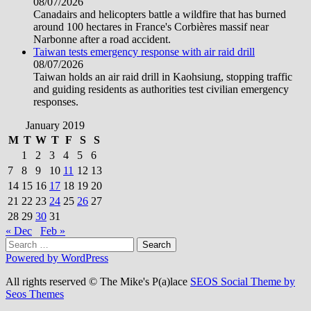
08/07/2026
Canadairs and helicopters battle a wildfire that has burned
around 100 hectares in France's Corbières massif near
Narbonne after a road accident.
Taiwan tests emergency response with air raid drill
08/07/2026
Taiwan holds an air raid drill in Kaohsiung, stopping traffic
and guiding residents as authorities test civilian emergency
responses.
January 2019
M
T
W
T
F
S
S
1
2
3
4
5
6
7
8
9
10
11
12
13
14
15
16
17
18
19
20
21
22
23
24
25
26
27
28
29
30
31
« Dec
Feb »
Search
for:
Powered by WordPress
All rights reserved © The Mike's P(a)lace
SEOS Social Theme by
Seos Themes