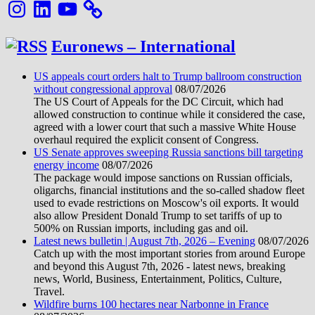
Instagram
LinkedIn
YouTube
Euronews – International
US appeals court orders halt to Trump ballroom construction
without congressional approval
08/07/2026
The US Court of Appeals for the DC Circuit, which had
allowed construction to continue while it considered the case,
agreed with a lower court that such a massive White House
overhaul required the explicit consent of Congress.
US Senate approves sweeping Russia sanctions bill targeting
energy income
08/07/2026
The package would impose sanctions on Russian officials,
oligarchs, financial institutions and the so-called shadow fleet
used to evade restrictions on Moscow's oil exports. It would
also allow President Donald Trump to set tariffs of up to
500% on Russian imports, including gas and oil.
Latest news bulletin | August 7th, 2026 – Evening
08/07/2026
Catch up with the most important stories from around Europe
and beyond this August 7th, 2026 - latest news, breaking
news, World, Business, Entertainment, Politics, Culture,
Travel.
Wildfire burns 100 hectares near Narbonne in France