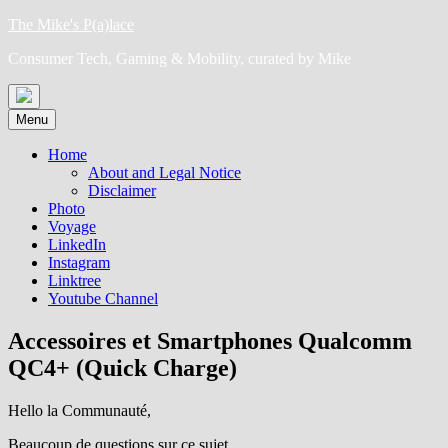
Skip
The Mike's P(a)lace
to
Consumer Tech, Gaming & Mobility, curated by Mike
content
Menu
Home
About and Legal Notice
Disclaimer
Photo
Voyage
LinkedIn
Instagram
Linktree
Youtube Channel
Accessoires et Smartphones Qualcomm
QC4+ (Quick Charge)
Hello la Communauté,
Beaucoup de questions sur ce sujet.