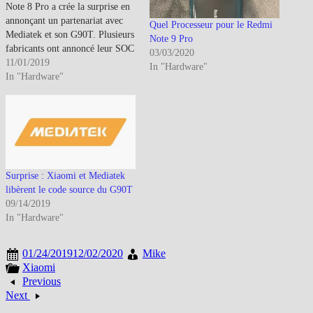
Note 8 Pro a crée la surprise en
annonçant un partenariat avec
Quel Processeur pour le Redmi
Mediatek et son G90T. Plusieurs
Note 9 Pro
fabricants ont annoncé leur SOC
03/03/2020
5G dont Mediatek : Mediatek
11/01/2019
In "Hardware"
: Mediatek lance son SOC 5G
In "Hardware"
(CPU-GPU-APU-
Modem)Huawei : Huawei
annonce à son tour ses nouveaux
SOC HdG dont celui dédié…
Surprise : Xiaomi et Mediatek
libèrent le code source du G90T
09/14/2019
In "Hardware"
01/24/2019
12/02/2020
Mike
Xiaomi
Previous
Next